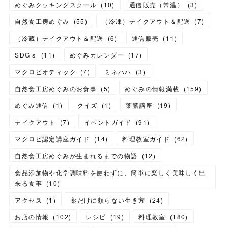
めぐみクッキングスクール
(
10
)
通信販売（常温）
(
3
)
自然食工房めぐみ
(
55
)
（冷凍）テイクアウト＆配送
(
7
)
（冷蔵）テイクアウト＆配送
(
6
)
通信販売
(
11
)
SDGｓ
(
11
)
めぐみカレンダー
(
17
)
マクロビオティック
(
7
)
ミネハハ
(
3
)
自然食工房めぐみのお食事
(
5
)
めぐみの情報満載
(
159
)
めぐみ通信
(
1
)
クイズ
(
1
)
薬膳講座
(
19
)
テイクアウト
(
7
)
イベントガイド
(
91
)
マクロビ認定講座ガイド
(
14
)
料理教室ガイド
(
62
)
自然食工房めぐみが生まれるまでの物語
(
12
)
食品添加物や化学調味料を使わずに、簡単に楽しく美味しく出
来る食事
(
10
)
アクセス
(
1
)
薬だけに頼らない生き方
(
24
)
お店の情報
(
102
)
レシピ
(
19
)
料理教室
(
180
)