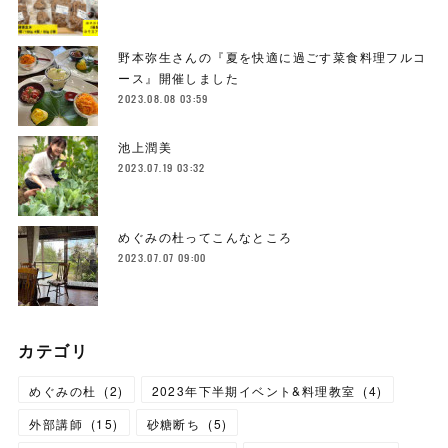
野本弥生さんの『夏を快適に過ごす菜食料理フルコ
ース』開催しました
2023.08.08 03:59
池上潤美
2023.07.19 03:32
めぐみの杜ってこんなところ
2023.07.07 09:00
カテゴリ
めぐみの杜
(
2
)
2023年下半期イベント&料理教室
(
4
)
外部講師
(
15
)
砂糖断ち
(
5
)