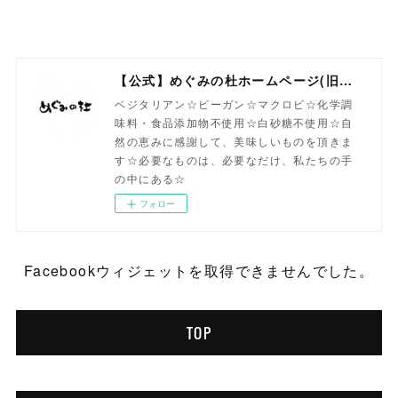
【公式】めぐみの杜ホームページ(旧自然食工房）
ベジタリアン☆ビーガン☆マクロビ☆化学調
味料・食品添加物不使用☆白砂糖不使用☆自
然の恵みに感謝して、美味しいものを頂きま
す☆必要なものは、必要なだけ、私たちの手
の中にある☆
フォロー
Facebookウィジェットを取得できませんでした。
TOP