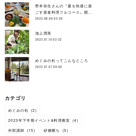
野本弥生さんの『夏を快適に過
ごす菜食料理フルコース』開…
2023.08.08 03:59
池上潤美
2023.07.19 03:32
めぐみの杜ってこんなところ
2023.07.07 09:00
カテゴリ
めぐみの杜
(
2
)
2023年下半期イベント&料理教室
(
4
)
外部講師
(
15
)
砂糖断ち
(
5
)