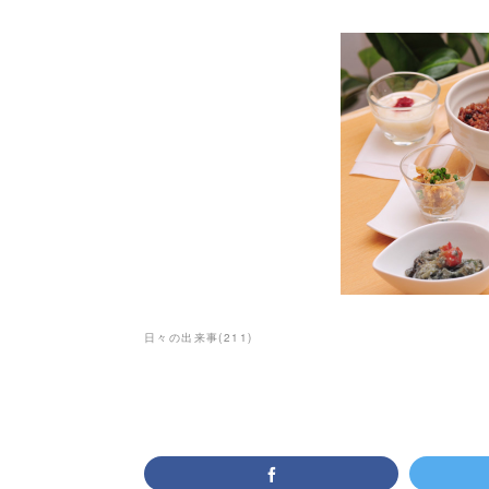
日々の出来事
(
211
)