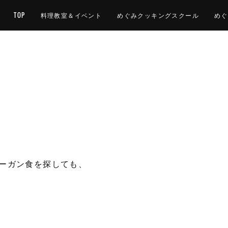
TOP
料理教室＆イベント
めぐみクッキングスクール
めぐ
ーガン食を探しても、