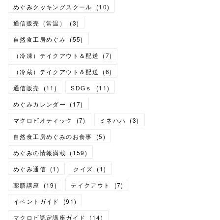
めぐみクッキングスクール
(
10
)
通信販売（常温）
(
3
)
自然食工房めぐみ
(
55
)
（冷凍）テイクアウト＆配送
(
7
)
（冷蔵）テイクアウト＆配送
(
6
)
通信販売
(
11
)
SDGｓ
(
11
)
めぐみカレンダー
(
17
)
マクロビオティック
(
7
)
ミネハハ
(
3
)
自然食工房めぐみのお食事
(
5
)
めぐみの情報満載
(
159
)
めぐみ通信
(
1
)
クイズ
(
1
)
薬膳講座
(
19
)
テイクアウト
(
7
)
イベントガイド
(
91
)
マクロビ認定講座ガイド
(
14
)