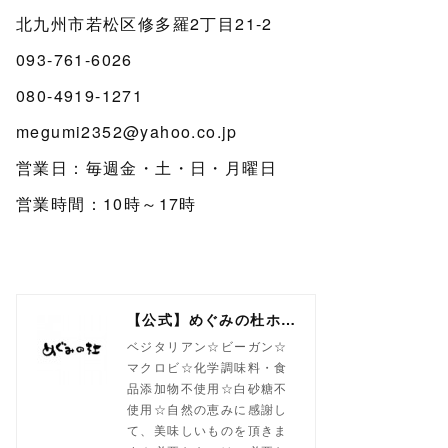
北九州市若松区修多羅2丁目21-2
093-761-6026
080-4919-1271
megumi2352@yahoo.co.jp
営業日：毎週金・土・日・月曜日
営業時間：10時～17時
【公式】めぐみの杜ホームページ(旧自然食工房）
ベジタリアン☆ビーガン☆
マクロビ☆化学調味料・食
品添加物不使用☆白砂糖不
使用☆自然の恵みに感謝し
て、美味しいものを頂きま