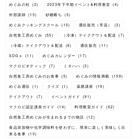
めぐみの杜
(
2
)
2023年下半期イベント&料理教室
(
4
)
外部講師
(
15
)
砂糖断ち
(
5
)
めぐみクッキングスクール
(
10
)
通信販売（常温）
(
3
)
自然食工房めぐみ
(
55
)
（冷凍）テイクアウト＆配送
(
7
)
（冷蔵）テイクアウト＆配送
(
6
)
通信販売
(
11
)
SDGｓ
(
11
)
めぐみカレンダー
(
17
)
マクロビオティック
(
7
)
ミネハハ
(
3
)
自然食工房めぐみのお食事
(
5
)
めぐみの情報満載
(
159
)
めぐみ通信
(
1
)
クイズ
(
1
)
薬膳講座
(
19
)
テイクアウト
(
7
)
イベントガイド
(
91
)
マクロビ認定講座ガイド
(
14
)
料理教室ガイド
(
62
)
自然食工房めぐみが生まれるまでの物語
(
12
)
食品添加物や化学調味料を使わずに、簡単に楽しく美味しく出
来る食事
(
10
)