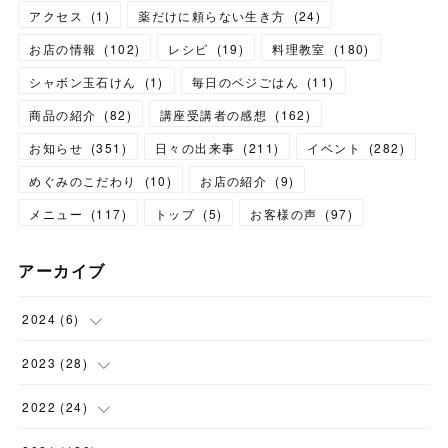
アクセス
(
1
)
薬だけに頼らない生き方
(
24
)
お店の情報
(
102
)
レシピ
(
19
)
料理教室
(
180
)
シャボン玉石けん
(
1
)
毎日のベジごはん
(
11
)
商品の紹介
(
82
)
講座受講者の感想
(
162
)
お知らせ
(
351
)
日々の出来事
(
211
)
イベント
(
282
)
めぐみのこだわり
(
10
)
お店の紹介
(
9
)
メニュー
(
117
)
トップ
(
5
)
お客様の声
(
97
)
アーカイブ
2024
(
6
)
(
1
)
2023
(
28
)
(
1
)
(
2
)
2022
(
24
)
(
1
)
(
1
)