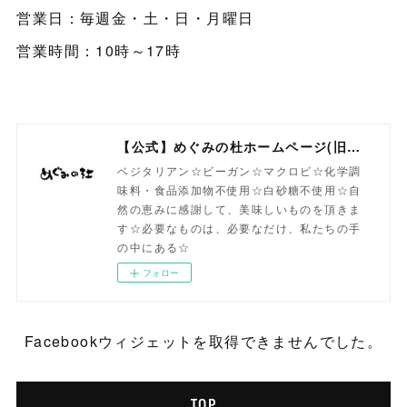
営業日：毎週金・土・日・月曜日
営業時間：10時～17時
【公式】めぐみの杜ホームページ(旧自然食工房）
ベジタリアン☆ビーガン☆マクロビ☆化学調
味料・食品添加物不使用☆白砂糖不使用☆自
然の恵みに感謝して、美味しいものを頂きま
す☆必要なものは、必要なだけ、私たちの手
の中にある☆
フォロー
Facebookウィジェットを取得できませんでした。
TOP