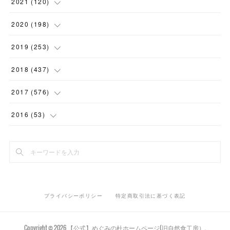
(
5
)
2021
(
120
)
(
1
)
(
1
)
(
2
)
(
12
)
2020
(
198
)
(
1
)
(
2
)
(
2
)
(
3
)
(
12
)
2019
(
253
)
(
1
)
(
5
)
(
1
)
(
1
)
(
11
)
(
14
)
2018
(
437
)
(
10
)
(
1
)
(
9
)
(
12
)
(
27
)
(
23
)
2017
(
576
)
(
4
)
(
1
)
(
10
)
(
22
)
(
22
)
(
24
)
(
44
)
2016
(
53
)
(
1
)
(
4
)
(
15
)
(
14
)
(
33
)
(
35
)
(
45
)
(
33
)
(
2
)
(
3
)
(
19
)
(
17
)
(
32
)
(
14
)
(
44
)
(
20
)
(
1
)
(
13
)
(
14
)
(
20
)
(
30
)
(
35
)
(
4
)
(
14
)
プライバシーポリシー
特定商取引法に基づく表記
(
15
)
(
20
)
(
33
)
(
37
)
(
5
)
(
36
)
(
19
)
(
45
)
(
59
)
Copyright ©
2026
【公式】めぐみの杜ホームページ(旧自然食工房）
.