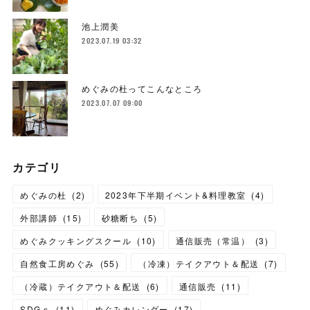
池上潤美
2023.07.19 03:32
めぐみの杜ってこんなところ
2023.07.07 09:00
カテゴリ
めぐみの杜
(
2
)
2023年下半期イベント&料理教室
(
4
)
外部講師
(
15
)
砂糖断ち
(
5
)
めぐみクッキングスクール
(
10
)
通信販売（常温）
(
3
)
自然食工房めぐみ
(
55
)
（冷凍）テイクアウト＆配送
(
7
)
（冷蔵）テイクアウト＆配送
(
6
)
通信販売
(
11
)
SDGｓ
(
11
)
めぐみカレンダー
(
17
)