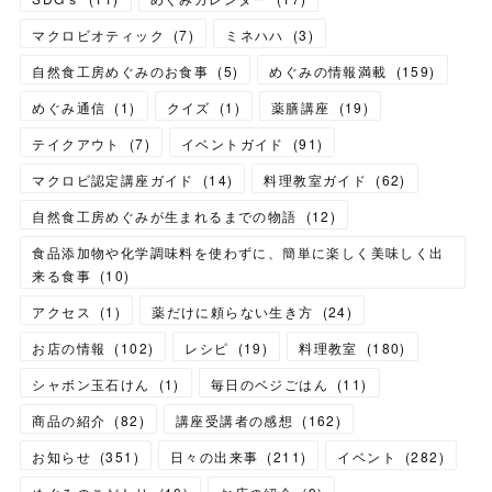
マクロビオティック
(
7
)
ミネハハ
(
3
)
自然食工房めぐみのお食事
(
5
)
めぐみの情報満載
(
159
)
めぐみ通信
(
1
)
クイズ
(
1
)
薬膳講座
(
19
)
テイクアウト
(
7
)
イベントガイド
(
91
)
マクロビ認定講座ガイド
(
14
)
料理教室ガイド
(
62
)
自然食工房めぐみが生まれるまでの物語
(
12
)
食品添加物や化学調味料を使わずに、簡単に楽しく美味しく出
来る食事
(
10
)
アクセス
(
1
)
薬だけに頼らない生き方
(
24
)
お店の情報
(
102
)
レシピ
(
19
)
料理教室
(
180
)
シャボン玉石けん
(
1
)
毎日のベジごはん
(
11
)
商品の紹介
(
82
)
講座受講者の感想
(
162
)
お知らせ
(
351
)
日々の出来事
(
211
)
イベント
(
282
)