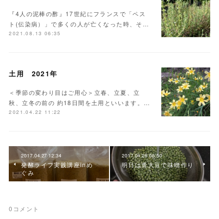
『4人の泥棒の酢』17世紀にフランスで「ペス
ト(伝染病）」で多くの人が亡くなった時、そ…
2021.08.13 06:35
土用 2021年
＜季節の変わり目はご用心＞立春、立夏、立
秋、立冬の前の 約18日間を土用といいます。…
2021.04.22 11:22
2017.04.27 12:34
2017.04.26 06:50
発酵ライフ実践講座inめ
明日は青大豆で味噌作り
ぐみ
0
コメント