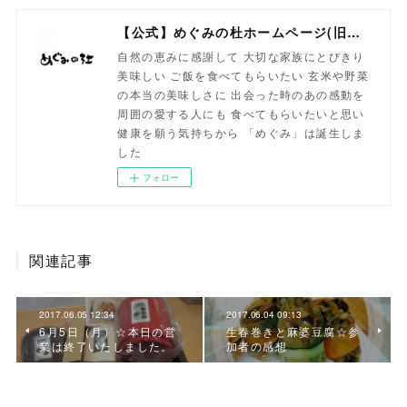
【公式】めぐみの杜ホームページ(旧自然食工房）
自然の恵みに感謝して 大切な家族にとびきり
美味しい ご飯を食べてもらいたい 玄米や野菜
の本当の美味しさに 出会った時のあの感動を
周囲の愛する人にも 食べてもらいたいと思い
健康を願う気持ちから 「めぐみ」は誕生しま
した
フォロー
関連記事
2017.06.05 12:34
2017.06.04 09:13
6月5日（月）☆本日の営
生春巻きと麻婆豆腐☆参
業は終了いたしました。
加者の感想