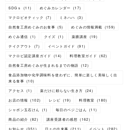
SDGｓ
(
11
)
めぐみカレンダー
(
17
)
マクロビオティック
(
7
)
ミネハハ
(
3
)
自然食工房めぐみのお食事
(
5
)
めぐみの情報満載
(
159
)
めぐみ通信
(
1
)
クイズ
(
1
)
薬膳講座
(
19
)
テイクアウト
(
7
)
イベントガイド
(
91
)
マクロビ認定講座ガイド
(
14
)
料理教室ガイド
(
62
)
自然食工房めぐみが生まれるまでの物語
(
12
)
食品添加物や化学調味料を使わずに、簡単に楽しく美味しく出
来る食事
(
10
)
アクセス
(
1
)
薬だけに頼らない生き方
(
24
)
お店の情報
(
102
)
レシピ
(
19
)
料理教室
(
180
)
シャボン玉石けん
(
1
)
毎日のベジごはん
(
11
)
商品の紹介
(
82
)
講座受講者の感想
(
162
)
お知らせ
(
351
)
日々の出来事
(
211
)
イベント
(
282
)