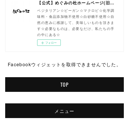
【公式】めぐみの杜ホームページ(旧自然食工房）
ベジタリアン☆ビーガン☆マクロビ☆化学調
味料・食品添加物不使用☆白砂糖不使用☆自
然の恵みに感謝して、美味しいものを頂きま
す☆必要なものは、必要なだけ、私たちの手
の中にある☆
フォロー
Facebookウィジェットを取得できませんでした。
TOP
メニュー