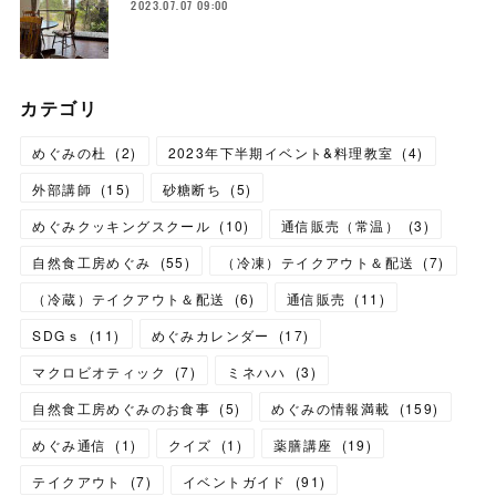
2023.07.07 09:00
カテゴリ
めぐみの杜
(
2
)
2023年下半期イベント&料理教室
(
4
)
外部講師
(
15
)
砂糖断ち
(
5
)
めぐみクッキングスクール
(
10
)
通信販売（常温）
(
3
)
自然食工房めぐみ
(
55
)
（冷凍）テイクアウト＆配送
(
7
)
（冷蔵）テイクアウト＆配送
(
6
)
通信販売
(
11
)
SDGｓ
(
11
)
めぐみカレンダー
(
17
)
マクロビオティック
(
7
)
ミネハハ
(
3
)
自然食工房めぐみのお食事
(
5
)
めぐみの情報満載
(
159
)
めぐみ通信
(
1
)
クイズ
(
1
)
薬膳講座
(
19
)
テイクアウト
(
7
)
イベントガイド
(
91
)