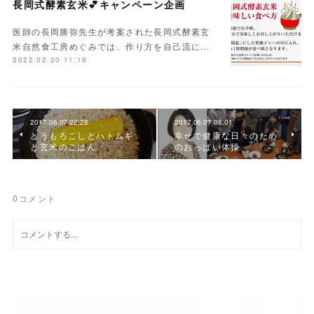
長岡式酵素玄米💕キャンペーン企画
医師の長岡勝弥先生が考案された長岡式酵素玄
米自然食工房めぐみでは、作り方を自己流に…
2022.02.20 11:19
2017.06.07 22:28
2017.06.07 08:01
とうもろこしとハトムギ
幸せで健康な日々のため
と玄米のごはん
のおっぱい体操
0
コメント