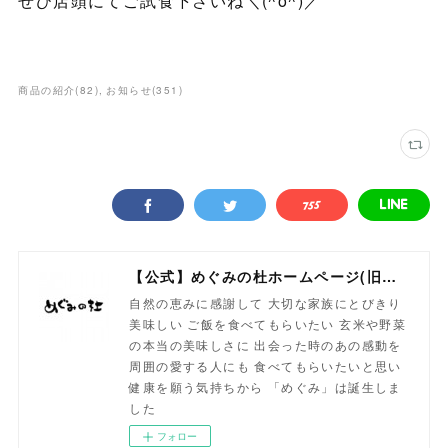
ぜひ店頭にてご試食下さいね＼(^o^)／
商品の紹介
(
82
)
お知らせ
(
351
)
【公式】めぐみの杜ホームページ(旧自然食工房）
自然の恵みに感謝して 大切な家族にとびきり
美味しい ご飯を食べてもらいたい 玄米や野菜
の本当の美味しさに 出会った時のあの感動を
周囲の愛する人にも 食べてもらいたいと思い
健康を願う気持ちから 「めぐみ」は誕生しま
した
フォロー