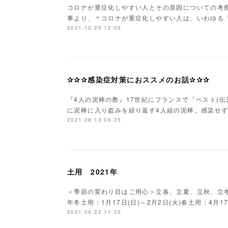
コロナが重症化しやすい人とその原因についての考察
事より、＊コロナが重症化しやすい人は、いわゆる
2021.12.20 12:03
✰✰✰感染症対策におススメのお話✰✰✰
『4人の泥棒の酢』17世紀にフランスで「ペスト(
に泥棒に入り盗みを繰り返す4人組の泥棒。感染せ
2021.08.13 06:35
土用 2021年
＜季節の変わり目はご用心＞立春、立夏、立秋、立冬の
年冬土用：1月17日(日)～2月2日(火)春土用：4月17
2021.04.22 11:22