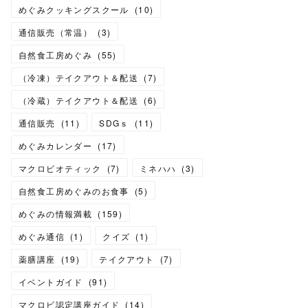
めぐみクッキングスクール
(
10
)
通信販売（常温）
(
3
)
自然食工房めぐみ
(
55
)
（冷凍）テイクアウト＆配送
(
7
)
（冷蔵）テイクアウト＆配送
(
6
)
通信販売
(
11
)
SDGｓ
(
11
)
めぐみカレンダー
(
17
)
マクロビオティック
(
7
)
ミネハハ
(
3
)
自然食工房めぐみのお食事
(
5
)
めぐみの情報満載
(
159
)
めぐみ通信
(
1
)
クイズ
(
1
)
薬膳講座
(
19
)
テイクアウト
(
7
)
イベントガイド
(
91
)
マクロビ認定講座ガイド
(
14
)