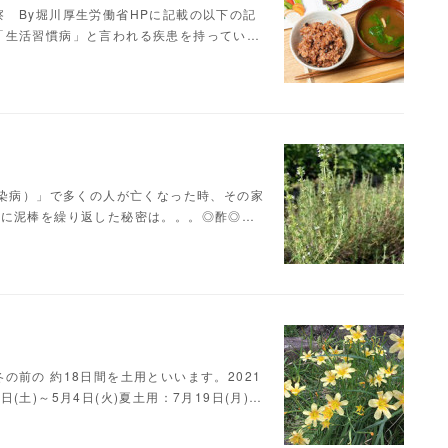
 By堀川厚生労働省HPに記載の以下の記
「生活習慣病」と言われる疾患を持ってい…
伝染病）」で多くの人が亡くなった時、その家
ずに泥棒を繰り返した秘密は。。。◎酢◎…
前の 約18日間を土用といいます。2021
日(土)～5月4日(火)夏土用：7月19日(月)…