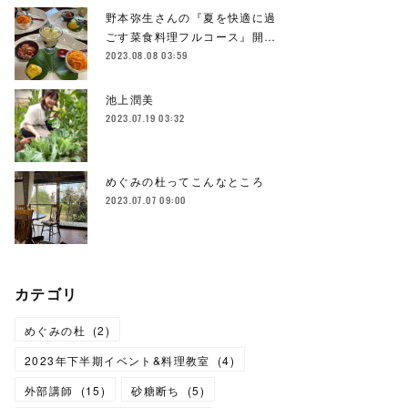
野本弥生さんの『夏を快適に過
ごす菜食料理フルコース』開…
2023.08.08 03:59
池上潤美
2023.07.19 03:32
めぐみの杜ってこんなところ
2023.07.07 09:00
カテゴリ
めぐみの杜
(
2
)
2023年下半期イベント&料理教室
(
4
)
外部講師
(
15
)
砂糖断ち
(
5
)