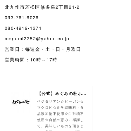
北九州市若松区修多羅2丁目21-2
093-761-6026
080-4919-1271
megumi2352@yahoo.co.jp
営業日：毎週金・土・日・月曜日
営業時間：10時～17時
【公式】めぐみの杜ホームページ(旧自然食工房）
ベジタリアン☆ビーガン☆
マクロビ☆化学調味料・食
品添加物不使用☆白砂糖不
使用☆自然の恵みに感謝し
て、美味しいものを頂きま