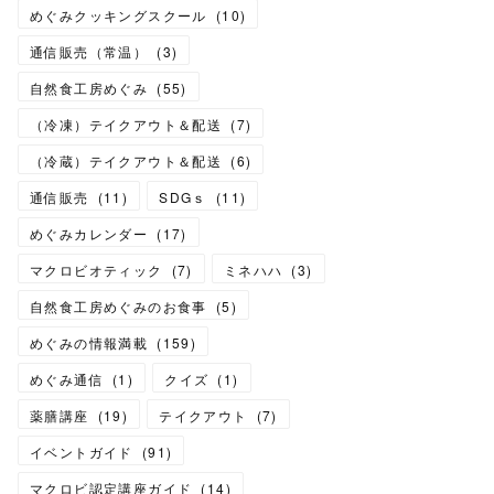
めぐみクッキングスクール
(
10
)
通信販売（常温）
(
3
)
自然食工房めぐみ
(
55
)
（冷凍）テイクアウト＆配送
(
7
)
（冷蔵）テイクアウト＆配送
(
6
)
通信販売
(
11
)
SDGｓ
(
11
)
めぐみカレンダー
(
17
)
マクロビオティック
(
7
)
ミネハハ
(
3
)
自然食工房めぐみのお食事
(
5
)
めぐみの情報満載
(
159
)
めぐみ通信
(
1
)
クイズ
(
1
)
薬膳講座
(
19
)
テイクアウト
(
7
)
イベントガイド
(
91
)
マクロビ認定講座ガイド
(
14
)