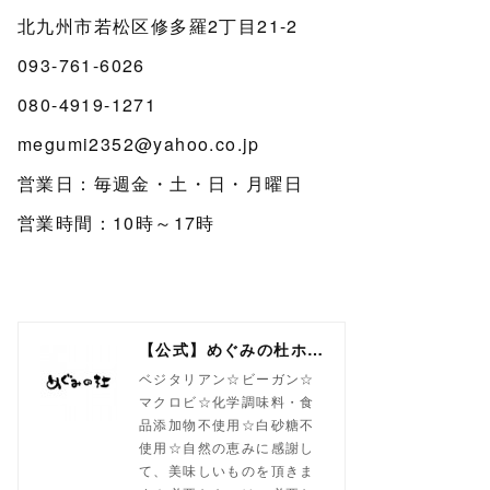
北九州市若松区修多羅2丁目21-2
093-761-6026
080-4919-1271
megumi2352@yahoo.co.jp
営業日：毎週金・土・日・月曜日
営業時間：10時～17時
【公式】めぐみの杜ホームページ(旧自然食工房）
ベジタリアン☆ビーガン☆
マクロビ☆化学調味料・食
品添加物不使用☆白砂糖不
使用☆自然の恵みに感謝し
て、美味しいものを頂きま