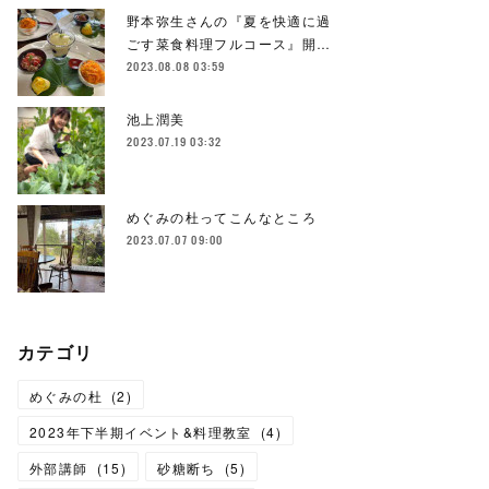
野本弥生さんの『夏を快適に過
ごす菜食料理フルコース』開…
2023.08.08 03:59
池上潤美
2023.07.19 03:32
めぐみの杜ってこんなところ
2023.07.07 09:00
カテゴリ
めぐみの杜
(
2
)
2023年下半期イベント&料理教室
(
4
)
外部講師
(
15
)
砂糖断ち
(
5
)