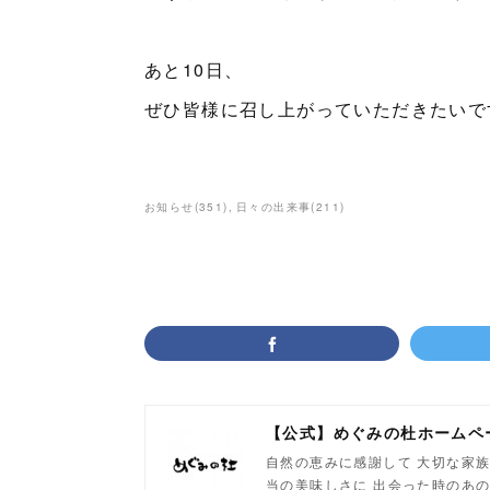
あと10日、
ぜひ皆様に召し上がっていただきたいで
お知らせ
(
351
)
日々の出来事
(
211
)
【公式】めぐみの杜ホームペ
自然の恵みに感謝して 大切な家族
当の美味しさに 出会った時のあの