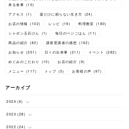
来る食事
(
10
)
アクセス
(
1
)
薬だけに頼らない生き方
(
24
)
お店の情報
(
102
)
レシピ
(
19
)
料理教室
(
180
)
シャボン玉石けん
(
1
)
毎日のベジごはん
(
11
)
商品の紹介
(
82
)
講座受講者の感想
(
162
)
お知らせ
(
351
)
日々の出来事
(
211
)
イベント
(
282
)
めぐみのこだわり
(
10
)
お店の紹介
(
9
)
メニュー
(
117
)
トップ
(
5
)
お客様の声
(
97
)
アーカイブ
2024
(
6
)
(
1
)
2023
(
28
)
(
1
)
(
2
)
2022
(
24
)