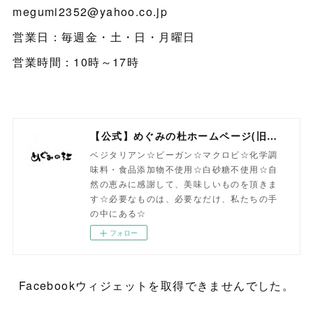
megumi2352@yahoo.co.jp
営業日：毎週金・土・日・月曜日
営業時間：10時～17時
【公式】めぐみの杜ホームページ(旧自然食工房）
ベジタリアン☆ビーガン☆マクロビ☆化学調
味料・食品添加物不使用☆白砂糖不使用☆自
然の恵みに感謝して、美味しいものを頂きま
す☆必要なものは、必要なだけ、私たちの手
の中にある☆
フォロー
Facebookウィジェットを取得できませんでした。