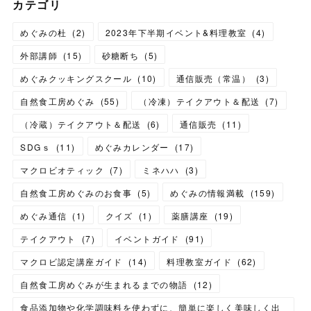
カテゴリ
めぐみの杜
(
2
)
2023年下半期イベント&料理教室
(
4
)
外部講師
(
15
)
砂糖断ち
(
5
)
めぐみクッキングスクール
(
10
)
通信販売（常温）
(
3
)
自然食工房めぐみ
(
55
)
（冷凍）テイクアウト＆配送
(
7
)
（冷蔵）テイクアウト＆配送
(
6
)
通信販売
(
11
)
SDGｓ
(
11
)
めぐみカレンダー
(
17
)
マクロビオティック
(
7
)
ミネハハ
(
3
)
自然食工房めぐみのお食事
(
5
)
めぐみの情報満載
(
159
)
めぐみ通信
(
1
)
クイズ
(
1
)
薬膳講座
(
19
)
テイクアウト
(
7
)
イベントガイド
(
91
)
マクロビ認定講座ガイド
(
14
)
料理教室ガイド
(
62
)
自然食工房めぐみが生まれるまでの物語
(
12
)
食品添加物や化学調味料を使わずに、簡単に楽しく美味しく出