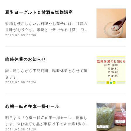
豆乳ヨーグルト＆甘酒＆塩麹講座
砂糖を使用しないお料理やお菓子には、甘酒の
甘味がお役立ち。米麹とご飯で作る甘酒。 豆…
2023.06.03 08:30
臨時休業のお知らせ
誠に勝手ながら下記期間、臨時休業とさせて頂
きます。
2022.05.09 08:24
心機一転💕在庫一掃セール
明日より『心機一転💕在庫一掃セール』開催し
ます。✰お値打ち品が半額以下です☆第1弾◇…
2021.05.28 08:28