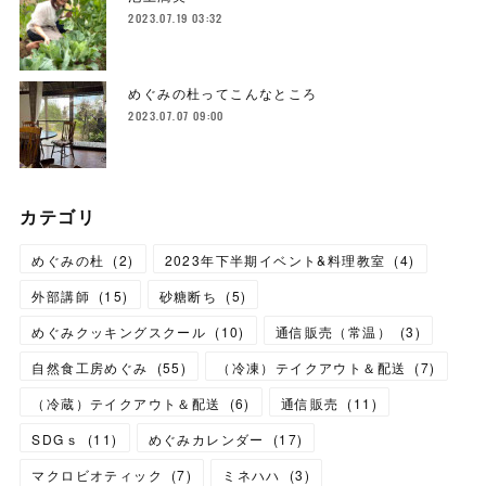
2023.07.19 03:32
めぐみの杜ってこんなところ
2023.07.07 09:00
カテゴリ
めぐみの杜
(
2
)
2023年下半期イベント&料理教室
(
4
)
外部講師
(
15
)
砂糖断ち
(
5
)
めぐみクッキングスクール
(
10
)
通信販売（常温）
(
3
)
自然食工房めぐみ
(
55
)
（冷凍）テイクアウト＆配送
(
7
)
（冷蔵）テイクアウト＆配送
(
6
)
通信販売
(
11
)
SDGｓ
(
11
)
めぐみカレンダー
(
17
)
マクロビオティック
(
7
)
ミネハハ
(
3
)