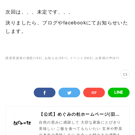
次回は、、、未定です、、、
決りましたら、ブログやfacebookにてお知らせいた
します。
講座受講者の感想
(
162
)
お知らせ
(
351
)
イベント
(
282
)
お客様の声
(
97
)
【公式】めぐみの杜ホームページ(旧自然食工房）
自然の恵みに感謝して 大切な家族にとびきり
美味しい ご飯を食べてもらいたい 玄米や野菜
の本当の美味しさに 出会った時のあの感動を