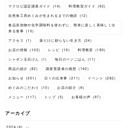
マクロビ認定講座ガイド
(
14
)
料理教室ガイド
(
62
)
自然食工房めぐみが生まれるまでの物語
(
12
)
食品添加物や化学調味料を使わずに、簡単に楽しく美味しく出
来る食事
(
10
)
アクセス
(
1
)
薬だけに頼らない生き方
(
24
)
お店の情報
(
102
)
レシピ
(
19
)
料理教室
(
180
)
シャボン玉石けん
(
1
)
毎日のベジごはん
(
11
)
商品の紹介
(
82
)
講座受講者の感想
(
162
)
お知らせ
(
351
)
日々の出来事
(
211
)
イベント
(
282
)
めぐみのこだわり
(
10
)
お店の紹介
(
9
)
メニュー
(
117
)
トップ
(
5
)
お客様の声
(
97
)
アーカイブ
2024
(
6
)