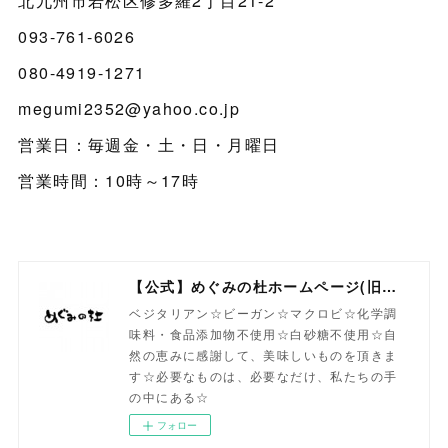
北九州市若松区修多羅2丁目21-2
093-761-6026
080-4919-1271
megumi2352@yahoo.co.jp
営業日：毎週金・土・日・月曜日
営業時間：10時～17時
【公式】めぐみの杜ホームページ(旧自然食工房）
ベジタリアン☆ビーガン☆マクロビ☆化学調
味料・食品添加物不使用☆白砂糖不使用☆自
然の恵みに感謝して、美味しいものを頂きま
す☆必要なものは、必要なだけ、私たちの手
の中にある☆
フォロー