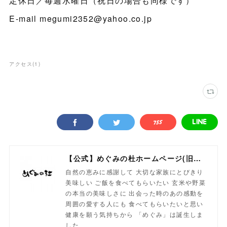
定休日／毎週水曜日（祝日の場合も同様です）
E-mail megumi2352@yahoo.co.jp
アクセス
(
1
)
【公式】めぐみの杜ホームページ(旧自然食工房）
自然の恵みに感謝して 大切な家族にとびきり
美味しい ご飯を食べてもらいたい 玄米や野菜
の本当の美味しさに 出会った時のあの感動を
周囲の愛する人にも 食べてもらいたいと思い
健康を願う気持ちから 「めぐみ」は誕生しま
した