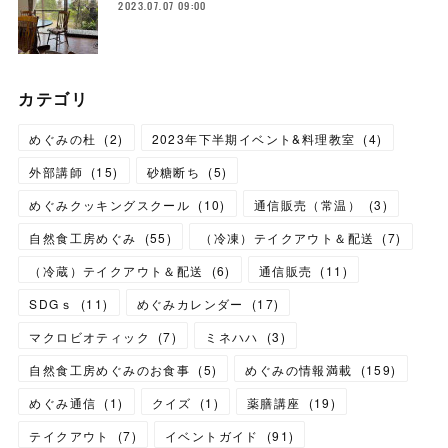
2023.07.07 09:00
カテゴリ
めぐみの杜
(
2
)
2023年下半期イベント&料理教室
(
4
)
外部講師
(
15
)
砂糖断ち
(
5
)
めぐみクッキングスクール
(
10
)
通信販売（常温）
(
3
)
自然食工房めぐみ
(
55
)
（冷凍）テイクアウト＆配送
(
7
)
（冷蔵）テイクアウト＆配送
(
6
)
通信販売
(
11
)
SDGｓ
(
11
)
めぐみカレンダー
(
17
)
マクロビオティック
(
7
)
ミネハハ
(
3
)
自然食工房めぐみのお食事
(
5
)
めぐみの情報満載
(
159
)
めぐみ通信
(
1
)
クイズ
(
1
)
薬膳講座
(
19
)
テイクアウト
(
7
)
イベントガイド
(
91
)