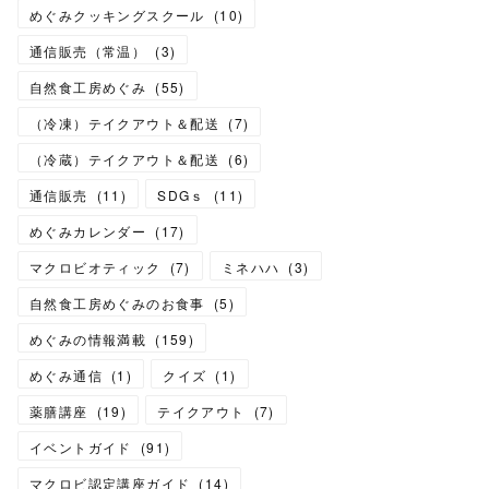
めぐみクッキングスクール
(
10
)
通信販売（常温）
(
3
)
自然食工房めぐみ
(
55
)
（冷凍）テイクアウト＆配送
(
7
)
（冷蔵）テイクアウト＆配送
(
6
)
通信販売
(
11
)
SDGｓ
(
11
)
めぐみカレンダー
(
17
)
マクロビオティック
(
7
)
ミネハハ
(
3
)
自然食工房めぐみのお食事
(
5
)
めぐみの情報満載
(
159
)
めぐみ通信
(
1
)
クイズ
(
1
)
薬膳講座
(
19
)
テイクアウト
(
7
)
イベントガイド
(
91
)
マクロビ認定講座ガイド
(
14
)