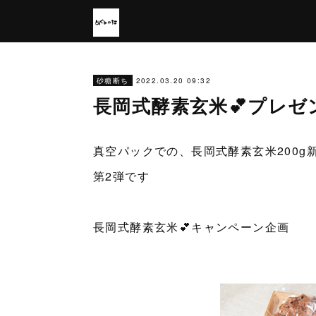
2022.03.20 09:32
砂糖断ち
長岡式酵素玄米💕プレゼ
真空パックでの、長岡式酵素玄米200g
第2弾です
長岡式酵素玄米💕キャンペーン企画