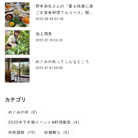
野本弥生さんの『夏を快適に過
ごす菜食料理フルコース』開…
2023.08.08 03:59
池上潤美
2023.07.19 03:32
めぐみの杜ってこんなところ
2023.07.07 09:00
カテゴリ
めぐみの杜
(
2
)
2023年下半期イベント&料理教室
(
4
)
外部講師
(
15
)
砂糖断ち
(
5
)