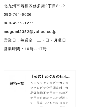
北九州市若松区修多羅2丁目21-2
093-761-6026
080-4919-1271
megumi2352@yahoo.co.jp
営業日：毎週金・土・日・月曜日
営業時間：10時～17時
【公式】めぐみの杜ホームページ(旧自然食工房）
ベジタリアン☆ビーガン☆
マクロビ☆化学調味料・食
品添加物不使用☆白砂糖不
使用☆自然の恵みに感謝し
て、美味しいものを頂きま