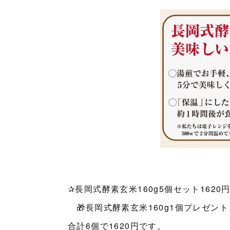
✰長岡式酵素玄米160g5個セット1620
🎁長岡式酵素玄米160g1個プレゼント
合計6個で1620円です。