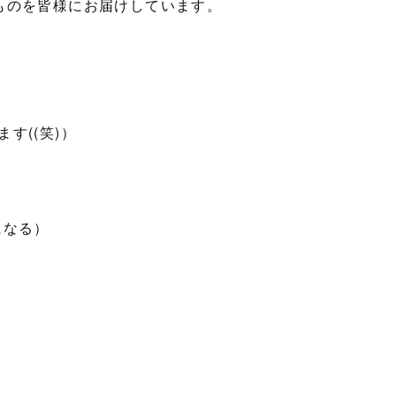
ものを皆様にお届けしています。
す((笑)）
になる）