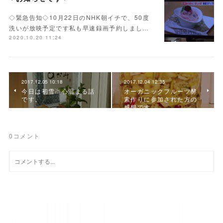
◇緊急告知◇10月22日のNHK朝イチで、50度
洗いが放映予定です私も早速録画予約しまし…
2020.10.20 11:24
2017.12.05 10:18
2017.12.04 12:35
今日は初雪☃心温まる話
オーガニックフルーツ酵
です。
素作りに参加された方の
感想です
0
コメント