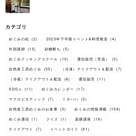
カテゴリ
めぐみの杜
(
2
)
2023年下半期イベント&料理教室
(
4
)
外部講師
(
15
)
砂糖断ち
(
5
)
めぐみクッキングスクール
(
10
)
通信販売（常温）
(
3
)
自然食工房めぐみ
(
55
)
（冷凍）テイクアウト＆配送
(
7
)
（冷蔵）テイクアウト＆配送
(
6
)
通信販売
(
11
)
SDGｓ
(
11
)
めぐみカレンダー
(
17
)
マクロビオティック
(
7
)
ミネハハ
(
3
)
自然食工房めぐみのお食事
(
5
)
めぐみの情報満載
(
159
)
めぐみ通信
(
1
)
クイズ
(
1
)
薬膳講座
(
19
)
テイクアウト
(
7
)
イベントガイド
(
91
)