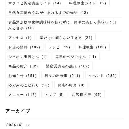
マクロビ認定講座ガイド
(
14
)
料理教室ガイド
(
62
)
自然食工房めぐみが生まれるまでの物語
(
12
)
食品添加物や化学調味料を使わずに、簡単に楽しく美味しく出
来る食事
(
10
)
アクセス
(
1
)
薬だけに頼らない生き方
(
24
)
お店の情報
(
102
)
レシピ
(
19
)
料理教室
(
180
)
シャボン玉石けん
(
1
)
毎日のベジごはん
(
11
)
商品の紹介
(
82
)
講座受講者の感想
(
162
)
お知らせ
(
351
)
日々の出来事
(
211
)
イベント
(
282
)
めぐみのこだわり
(
10
)
お店の紹介
(
9
)
メニュー
(
117
)
トップ
(
5
)
お客様の声
(
97
)
アーカイブ
2024
(
6
)