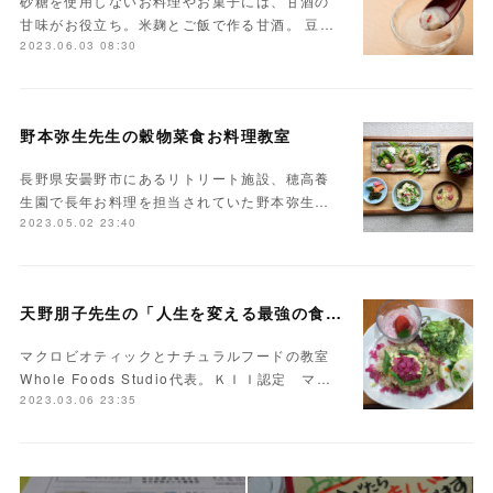
砂糖を使用しないお料理やお菓子には、甘酒の
甘味がお役立ち。米麹とご飯で作る甘酒。 豆…
2023.06.03 08:30
野本弥生先生の穀物菜食お料理教室
長野県安曇野市にあるリトリート施設、穂高養
生園で長年お料理を担当されていた野本弥生…
2023.05.02 23:40
天野朋子先生の「人生を変える最強の食事」
マクロビオティックとナチュラルフードの教室
Whole Foods Studio代表。ＫＩＩ認定 マ…
2023.03.06 23:35