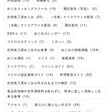
外部講師
(
15
)
砂糖断ち
(
5
)
めぐみクッキングスクール
(
10
)
通信販売（常温）
(
3
)
自然食工房めぐみ
(
55
)
（冷凍）テイクアウト＆配送
(
7
)
（冷蔵）テイクアウト＆配送
(
6
)
通信販売
(
11
)
SDGｓ
(
11
)
めぐみカレンダー
(
17
)
マクロビオティック
(
7
)
ミネハハ
(
3
)
自然食工房めぐみのお食事
(
5
)
めぐみの情報満載
(
159
)
めぐみ通信
(
1
)
クイズ
(
1
)
薬膳講座
(
19
)
テイクアウト
(
7
)
イベントガイド
(
91
)
マクロビ認定講座ガイド
(
14
)
料理教室ガイド
(
62
)
自然食工房めぐみが生まれるまでの物語
(
12
)
食品添加物や化学調味料を使わずに、簡単に楽しく美味しく出
来る食事
(
10
)
アクセス
(
1
)
薬だけに頼らない生き方
(
24
)