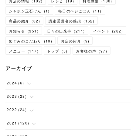
お店の情報
(
102
)
レシピ
(
19
)
料理教室
(
180
)
シャボン玉石けん
(
1
)
毎日のベジごはん
(
11
)
商品の紹介
(
82
)
講座受講者の感想
(
162
)
お知らせ
(
351
)
日々の出来事
(
211
)
イベント
(
282
)
めぐみのこだわり
(
10
)
お店の紹介
(
9
)
メニュー
(
117
)
トップ
(
5
)
お客様の声
(
97
)
アーカイブ
2024
(
6
)
(
1
)
2023
(
28
)
(
1
)
(
2
)
2022
(
24
)
(
1
)
(
1
)
(
5
)
2021
(
120
)
(
1
)
(
1
)
(
2
)
(
12
)