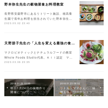
野本弥生先生の穀物菜食お料理教室
長野県安曇野市にあるリトリート施設、穂高養
生園で長年お料理を担当されていた野本弥生…
2023.05.02 23:40
天野朋子先生の「人生を変える最強の食事」
マクロビオティックとナチュラルフードの教室
Whole Foods Studio代表。ＫＩＩ認定 マ…
2023.03.06 23:35
2018.01.23 10:55
2018.01.23 08:02
明日1月24日の味噌作り
リトル・ママさんに「味
開催について
噌玉作りワークショッ
プ」掲載されました。