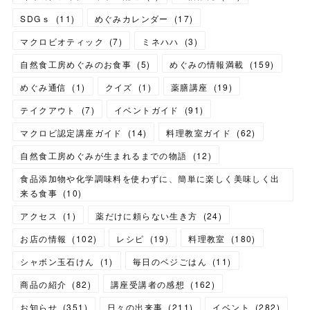
SDGｓ
(
11
)
めぐみカレンダー
(
17
)
マクロビオティック
(
7
)
ミネハハ
(
3
)
自然食工房めぐみのお食事
(
5
)
めぐみの情報満載
(
159
)
めぐみ通信
(
1
)
クイズ
(
1
)
薬膳講座
(
19
)
テイクアウト
(
7
)
イベントガイド
(
91
)
マクロビ認定講座ガイド
(
14
)
料理教室ガイド
(
62
)
自然食工房めぐみが生まれるまでの物語
(
12
)
食品添加物や化学調味料を使わずに、簡単に楽しく美味しく出
来る食事
(
10
)
アクセス
(
1
)
薬だけに頼らない生き方
(
24
)
お店の情報
(
102
)
レシピ
(
19
)
料理教室
(
180
)
シャボン玉石けん
(
1
)
毎日のベジごはん
(
11
)
商品の紹介
(
82
)
講座受講者の感想
(
162
)
お知らせ
(
351
)
日々の出来事
(
211
)
イベント
(
282
)