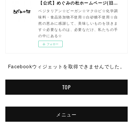
【公式】めぐみの杜ホームページ(旧自然食工房）
ベジタリアン☆ビーガン☆マクロビ☆化学調
味料・食品添加物不使用☆白砂糖不使用☆自
然の恵みに感謝して、美味しいものを頂きま
す☆必要なものは、必要なだけ、私たちの手
の中にある☆
フォロー
Facebookウィジェットを取得できませんでした。
TOP
メニュー