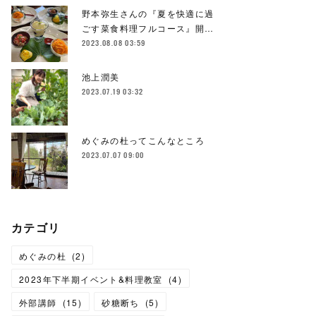
野本弥生さんの『夏を快適に過
ごす菜食料理フルコース』開…
2023.08.08 03:59
池上潤美
2023.07.19 03:32
めぐみの杜ってこんなところ
2023.07.07 09:00
カテゴリ
めぐみの杜
(
2
)
2023年下半期イベント&料理教室
(
4
)
外部講師
(
15
)
砂糖断ち
(
5
)