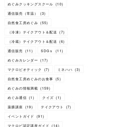
めぐみクッキングスクール
(
10
)
通信販売（常温）
(
3
)
自然食工房めぐみ
(
55
)
（冷凍）テイクアウト＆配送
(
7
)
（冷蔵）テイクアウト＆配送
(
6
)
通信販売
(
11
)
SDGｓ
(
11
)
めぐみカレンダー
(
17
)
マクロビオティック
(
7
)
ミネハハ
(
3
)
自然食工房めぐみのお食事
(
5
)
めぐみの情報満載
(
159
)
めぐみ通信
(
1
)
クイズ
(
1
)
薬膳講座
(
19
)
テイクアウト
(
7
)
イベントガイド
(
91
)
マクロビ認定講座ガイド
(
14
)