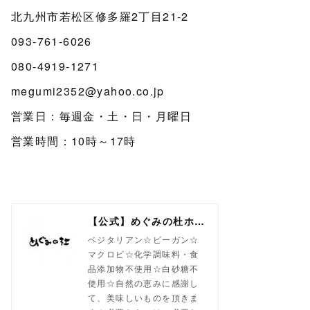
北九州市若松区修多羅2丁目21-2
093-761-6026
080-4919-1271
megumi2352@yahoo.co.jp
営業日：毎週金・土・日・月曜日
営業時間：10時～17時
【公式】めぐみの杜ホームページ(旧自然食工房）
ベジタリアン☆ビーガン☆
マクロビ☆化学調味料・食
品添加物不使用☆白砂糖不
使用☆自然の恵みに感謝し
て、美味しいものを頂きま