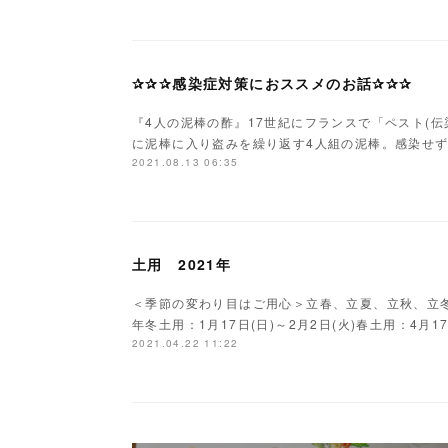
✰✰✰感染症対策におススメのお話✰✰✰
『4人の泥棒の酢』17世紀にフランスで「ペスト(
に泥棒に入り盗みを繰り返す4人組の泥棒。感染せ
2021.08.13 06:35
土用 2021年
＜季節の変わり目はご用心＞立春、立夏、立秋、立冬の
年冬土用：1月17日(日)～2月2日(火)春土用：4月17
2021.04.22 11:22