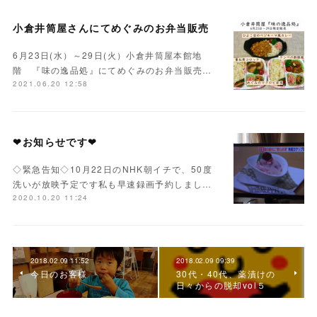
小倉井筒屋さんにてめぐみのお弁当販売
6月23日(水）～29日(火）小倉井筒屋本館地
階 『味の逸品処』にてめぐみのお弁当販売…
2021.06.20 12:58
❤お知らせです❤
◇緊急告知◇10月22日のNHK朝イチで、50度
洗いが放映予定です私も早速録画予約しまし…
2020.10.20 11:24
2018.02.09 11:52
2018.02.09 09:39
今日のお客様
30代・40代、薬漬けの
日々からの脱却vol５