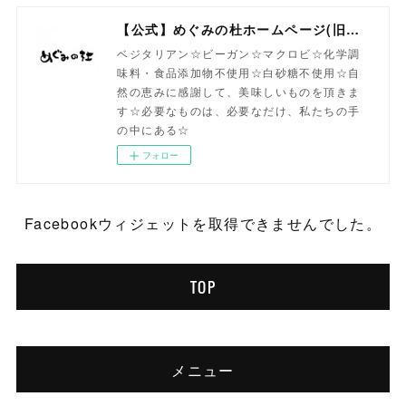
【公式】めぐみの杜ホームページ(旧自然食工房）
ベジタリアン☆ビーガン☆マクロビ☆化学調
味料・食品添加物不使用☆白砂糖不使用☆自
然の恵みに感謝して、美味しいものを頂きま
す☆必要なものは、必要なだけ、私たちの手
の中にある☆
フォロー
Facebookウィジェットを取得できませんでした。
TOP
メニュー