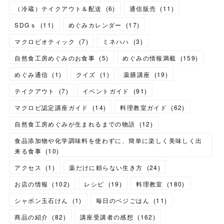
（冷蔵）テイクアウト＆配送
(
6
)
通信販売
(
11
)
SDGｓ
(
11
)
めぐみカレンダー
(
17
)
マクロビオティック
(
7
)
ミネハハ
(
3
)
自然食工房めぐみのお食事
(
5
)
めぐみの情報満載
(
159
)
めぐみ通信
(
1
)
クイズ
(
1
)
薬膳講座
(
19
)
テイクアウト
(
7
)
イベントガイド
(
91
)
マクロビ認定講座ガイド
(
14
)
料理教室ガイド
(
62
)
自然食工房めぐみが生まれるまでの物語
(
12
)
食品添加物や化学調味料を使わずに、簡単に楽しく美味しく出
来る食事
(
10
)
アクセス
(
1
)
薬だけに頼らない生き方
(
24
)
お店の情報
(
102
)
レシピ
(
19
)
料理教室
(
180
)
シャボン玉石けん
(
1
)
毎日のベジごはん
(
11
)
商品の紹介
(
82
)
講座受講者の感想
(
162
)