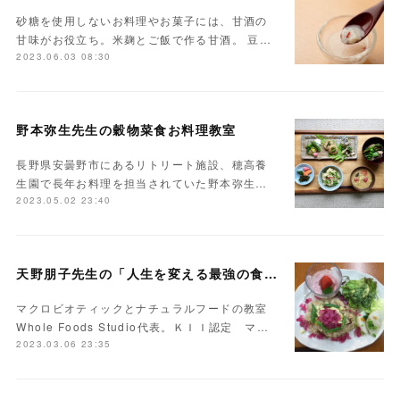
砂糖を使用しないお料理やお菓子には、甘酒の
甘味がお役立ち。米麹とご飯で作る甘酒。 豆…
2023.06.03 08:30
野本弥生先生の穀物菜食お料理教室
長野県安曇野市にあるリトリート施設、穂高養
生園で長年お料理を担当されていた野本弥生…
2023.05.02 23:40
天野朋子先生の「人生を変える最強の食事」
マクロビオティックとナチュラルフードの教室
Whole Foods Studio代表。ＫＩＩ認定 マ…
2023.03.06 23:35