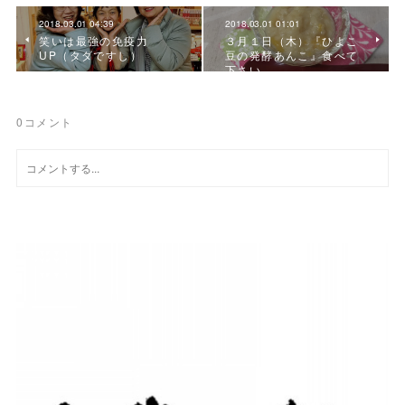
2018.03.01 04:39
2018.03.01 01:01
笑いは最強の免疫力
３月１日（木）『ひよこ
UP（タダですし）
豆の発酵あんこ』食べて
下さい。
0
コメント