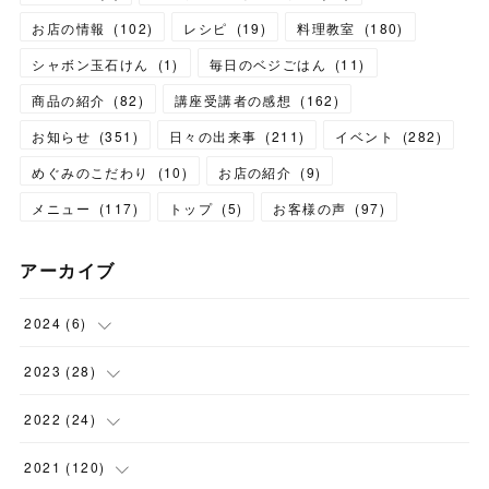
お店の情報
(
102
)
レシピ
(
19
)
料理教室
(
180
)
シャボン玉石けん
(
1
)
毎日のベジごはん
(
11
)
商品の紹介
(
82
)
講座受講者の感想
(
162
)
お知らせ
(
351
)
日々の出来事
(
211
)
イベント
(
282
)
めぐみのこだわり
(
10
)
お店の紹介
(
9
)
メニュー
(
117
)
トップ
(
5
)
お客様の声
(
97
)
アーカイブ
2024
(
6
)
(
1
)
2023
(
28
)
(
1
)
(
2
)
2022
(
24
)
(
1
)
(
1
)
(
5
)
2021
(
120
)