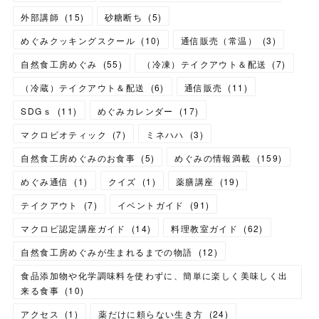
外部講師
(
15
)
砂糖断ち
(
5
)
めぐみクッキングスクール
(
10
)
通信販売（常温）
(
3
)
自然食工房めぐみ
(
55
)
（冷凍）テイクアウト＆配送
(
7
)
（冷蔵）テイクアウト＆配送
(
6
)
通信販売
(
11
)
SDGｓ
(
11
)
めぐみカレンダー
(
17
)
マクロビオティック
(
7
)
ミネハハ
(
3
)
自然食工房めぐみのお食事
(
5
)
めぐみの情報満載
(
159
)
めぐみ通信
(
1
)
クイズ
(
1
)
薬膳講座
(
19
)
テイクアウト
(
7
)
イベントガイド
(
91
)
マクロビ認定講座ガイド
(
14
)
料理教室ガイド
(
62
)
自然食工房めぐみが生まれるまでの物語
(
12
)
食品添加物や化学調味料を使わずに、簡単に楽しく美味しく出
来る食事
(
10
)
アクセス
(
1
)
薬だけに頼らない生き方
(
24
)