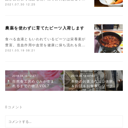
2021.07.30 12:25
農薬を使わずに育てたビーツ入荷します
食べる血液ともいわれているビーツは栄養素が
豊富。造血作用や血管を健康に保ち流れを良…
2021.05.19 08:21
2018.04.13 12:37
2018.04.13 07:43
自然食工房めぐみが生ま
本物のお醤油作り◇体験
れるまでの物語VOL7
＆お話＆お食事◇ワーク
ショップ
0
コメント