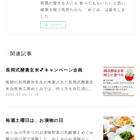
周囲の愛する人にも 食べてもらいたいと思い
健康を願う気持ちから 「めぐみ」は誕生しま
した
フォロー
関連記事
長岡式酵素玄米💕キャンペーン企画
医師の長岡勝弥先生が考案された長岡式酵素玄
米自然食工房めぐみでは、作り方を自己流に…
2022.02.20 11:19
毎週土曜日は、お漬物の日
めぐみの手作りのお漬物野菜の乳酸菌とめぐみ
菌が掛け算で発酵した、めぐみのお漬物セッ…