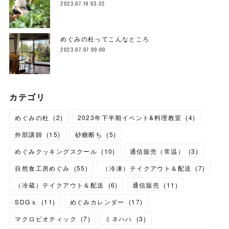
2023.07.19 03:32
めぐみの杜ってこんなところ
2023.07.07 09:00
カテゴリ
めぐみの杜
(
2
)
2023年下半期イベント&料理教室
(
4
)
外部講師
(
15
)
砂糖断ち
(
5
)
めぐみクッキングスクール
(
10
)
通信販売（常温）
(
3
)
自然食工房めぐみ
(
55
)
（冷凍）テイクアウト＆配送
(
7
)
（冷蔵）テイクアウト＆配送
(
6
)
通信販売
(
11
)
SDGｓ
(
11
)
めぐみカレンダー
(
17
)
マクロビオティック
(
7
)
ミネハハ
(
3
)