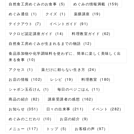
自然食工房めぐみのお食事
(
5
)
めぐみの情報満載
(
159
)
めぐみ通信
(
1
)
クイズ
(
1
)
薬膳講座
(
19
)
テイクアウト
(
7
)
イベントガイド
(
91
)
マクロビ認定講座ガイド
(
14
)
料理教室ガイド
(
62
)
自然食工房めぐみが生まれるまでの物語
(
12
)
食品添加物や化学調味料を使わずに、簡単に楽しく美味しく出
来る食事
(
10
)
アクセス
(
1
)
薬だけに頼らない生き方
(
24
)
お店の情報
(
102
)
レシピ
(
19
)
料理教室
(
180
)
シャボン玉石けん
(
1
)
毎日のベジごはん
(
11
)
商品の紹介
(
82
)
講座受講者の感想
(
162
)
お知らせ
(
351
)
日々の出来事
(
211
)
イベント
(
282
)
めぐみのこだわり
(
10
)
お店の紹介
(
9
)
メニュー
(
117
)
トップ
(
5
)
お客様の声
(
97
)