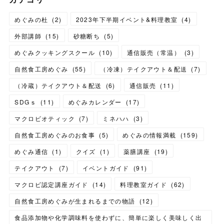
めぐみの杜
(
2
)
2023年下半期イベント&料理教室
(
4
)
外部講師
(
15
)
砂糖断ち
(
5
)
めぐみクッキングスクール
(
10
)
通信販売（常温）
(
3
)
自然食工房めぐみ
(
55
)
（冷凍）テイクアウト＆配送
(
7
)
（冷蔵）テイクアウト＆配送
(
6
)
通信販売
(
11
)
SDGｓ
(
11
)
めぐみカレンダー
(
17
)
マクロビオティック
(
7
)
ミネハハ
(
3
)
自然食工房めぐみのお食事
(
5
)
めぐみの情報満載
(
159
)
めぐみ通信
(
1
)
クイズ
(
1
)
薬膳講座
(
19
)
テイクアウト
(
7
)
イベントガイド
(
91
)
マクロビ認定講座ガイド
(
14
)
料理教室ガイド
(
62
)
自然食工房めぐみが生まれるまでの物語
(
12
)
食品添加物や化学調味料を使わずに、簡単に楽しく美味しく出