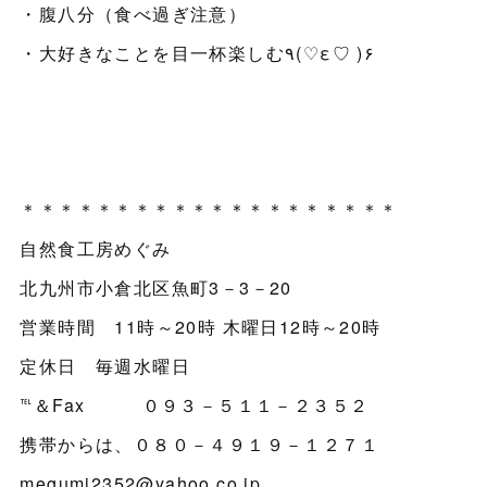
・腹八分（食べ過ぎ注意）
・大好きなことを目一杯楽しむ٩(♡ε♡ )۶
＊＊＊＊＊＊＊＊＊＊＊＊＊＊＊＊＊＊＊＊
自然食工房めぐみ
北九州市小倉北区魚町3－3－20
営業時間 11時～20時 木曜日12時～20時
定休日 毎週水曜日
℡＆Fax ０９３－５１１－２３５２
携帯からは、０８０－４９１９－１２７１
megumi2352@yahoo.co.jp