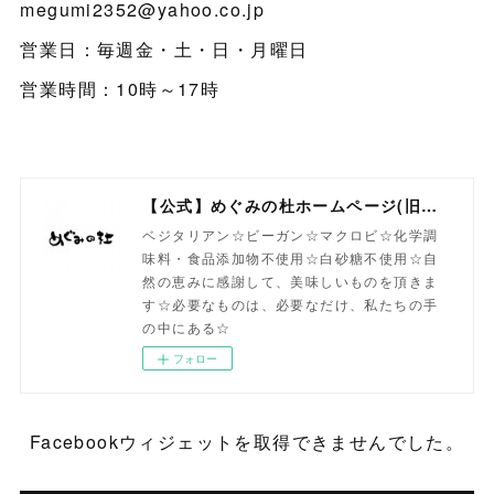
megumi2352@yahoo.co.jp
営業日：毎週金・土・日・月曜日
営業時間：10時～17時
【公式】めぐみの杜ホームページ(旧自然食工房）
ベジタリアン☆ビーガン☆マクロビ☆化学調
味料・食品添加物不使用☆白砂糖不使用☆自
然の恵みに感謝して、美味しいものを頂きま
す☆必要なものは、必要なだけ、私たちの手
の中にある☆
フォロー
Facebookウィジェットを取得できませんでした。