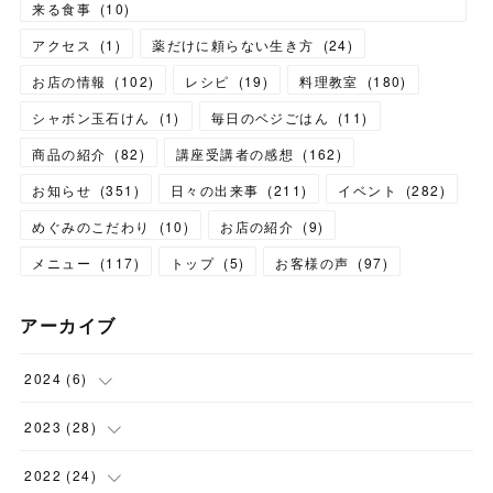
来る食事
(
10
)
アクセス
(
1
)
薬だけに頼らない生き方
(
24
)
お店の情報
(
102
)
レシピ
(
19
)
料理教室
(
180
)
シャボン玉石けん
(
1
)
毎日のベジごはん
(
11
)
商品の紹介
(
82
)
講座受講者の感想
(
162
)
お知らせ
(
351
)
日々の出来事
(
211
)
イベント
(
282
)
めぐみのこだわり
(
10
)
お店の紹介
(
9
)
メニュー
(
117
)
トップ
(
5
)
お客様の声
(
97
)
アーカイブ
2024
(
6
)
(
1
)
2023
(
28
)
(
1
)
(
2
)
2022
(
24
)