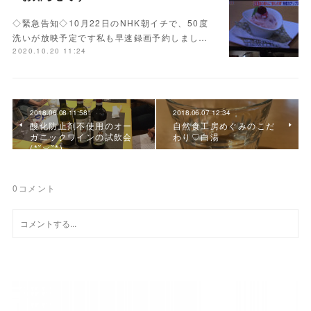
◇緊急告知◇10月22日のNHK朝イチで、50度
洗いが放映予定です私も早速録画予約しまし…
2020.10.20 11:24
2018.06.08 11:58
2018.06.07 12:34
酸化防止剤不使用のオー
自然食工房めぐみのこだ
ガニックワインの試飲会
わり♡白湯
(*˘︶˘*)
0
コメント