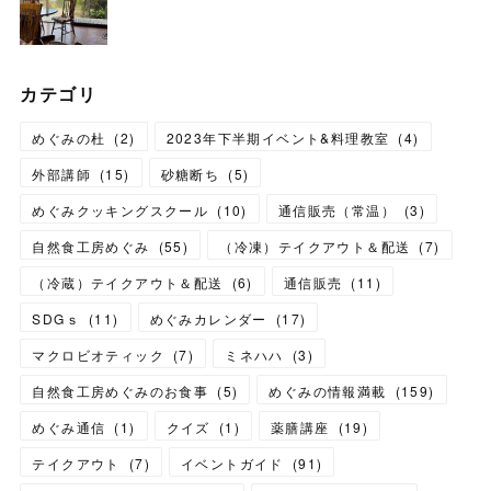
カテゴリ
めぐみの杜
(
2
)
2023年下半期イベント&料理教室
(
4
)
外部講師
(
15
)
砂糖断ち
(
5
)
めぐみクッキングスクール
(
10
)
通信販売（常温）
(
3
)
自然食工房めぐみ
(
55
)
（冷凍）テイクアウト＆配送
(
7
)
（冷蔵）テイクアウト＆配送
(
6
)
通信販売
(
11
)
SDGｓ
(
11
)
めぐみカレンダー
(
17
)
マクロビオティック
(
7
)
ミネハハ
(
3
)
自然食工房めぐみのお食事
(
5
)
めぐみの情報満載
(
159
)
めぐみ通信
(
1
)
クイズ
(
1
)
薬膳講座
(
19
)
テイクアウト
(
7
)
イベントガイド
(
91
)