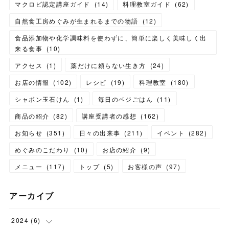
マクロビ認定講座ガイド
(
14
)
料理教室ガイド
(
62
)
自然食工房めぐみが生まれるまでの物語
(
12
)
食品添加物や化学調味料を使わずに、簡単に楽しく美味しく出
来る食事
(
10
)
アクセス
(
1
)
薬だけに頼らない生き方
(
24
)
お店の情報
(
102
)
レシピ
(
19
)
料理教室
(
180
)
シャボン玉石けん
(
1
)
毎日のベジごはん
(
11
)
商品の紹介
(
82
)
講座受講者の感想
(
162
)
お知らせ
(
351
)
日々の出来事
(
211
)
イベント
(
282
)
めぐみのこだわり
(
10
)
お店の紹介
(
9
)
メニュー
(
117
)
トップ
(
5
)
お客様の声
(
97
)
アーカイブ
2024
(
6
)