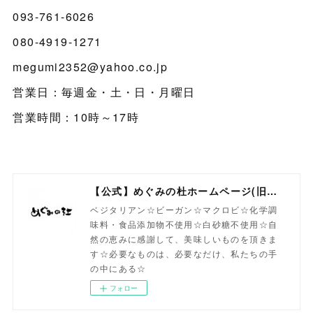
093-761-6026
080-4919-1271
megumi2352@yahoo.co.jp
営業日：毎週金・土・日・月曜日
営業時間：10時～17時
【公式】めぐみの杜ホームページ(旧自然食工房）
ベジタリアン☆ビーガン☆マクロビ☆化学調
味料・食品添加物不使用☆白砂糖不使用☆自
然の恵みに感謝して、美味しいものを頂きま
す☆必要なものは、必要なだけ、私たちの手
の中にある☆
フォロー