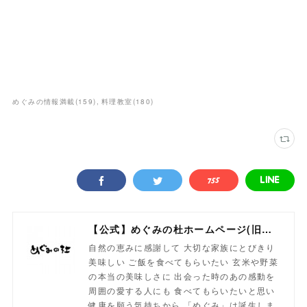
めぐみの情報満載
(
159
)
料理教室
(
180
)
【公式】めぐみの杜ホームページ(旧自然食工房）
自然の恵みに感謝して 大切な家族にとびきり
美味しい ご飯を食べてもらいたい 玄米や野菜
の本当の美味しさに 出会った時のあの感動を
周囲の愛する人にも 食べてもらいたいと思い
健康を願う気持ちから 「めぐみ」は誕生しま