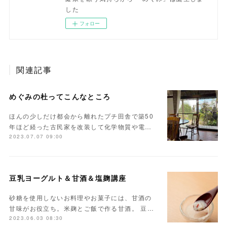
した
フォロー
関連記事
めぐみの杜ってこんなところ
ほんの少しだけ都会から離れたプチ田舎で築50
年ほど経った古民家を改装して化学物質や電…
2023.07.07 09:00
豆乳ヨーグルト＆甘酒＆塩麹講座
砂糖を使用しないお料理やお菓子には、甘酒の
甘味がお役立ち。米麹とご飯で作る甘酒。 豆…
2023.06.03 08:30