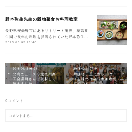
野本弥生先生の穀物菜食お料理教室
長野県安曇野市にあるリトリート施設、穂高養
生園で長年お料理を担当されていた野本弥生…
2023.05.02 23:40
2018.06.12 08:53
2018.06.11 07:54
北商ニュース◇北九州商
戸練ミナ重ね煮フルコー
工会議所さんに取材して
スを味わう会♡参加者の
頂きました。
感想です。
0
コメント