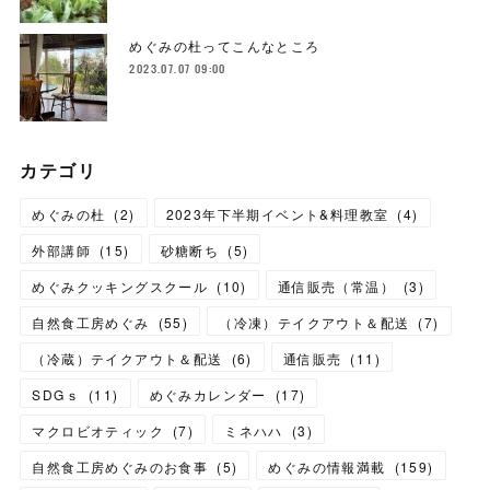
めぐみの杜ってこんなところ
2023.07.07 09:00
カテゴリ
めぐみの杜
(
2
)
2023年下半期イベント&料理教室
(
4
)
外部講師
(
15
)
砂糖断ち
(
5
)
めぐみクッキングスクール
(
10
)
通信販売（常温）
(
3
)
自然食工房めぐみ
(
55
)
（冷凍）テイクアウト＆配送
(
7
)
（冷蔵）テイクアウト＆配送
(
6
)
通信販売
(
11
)
SDGｓ
(
11
)
めぐみカレンダー
(
17
)
マクロビオティック
(
7
)
ミネハハ
(
3
)
自然食工房めぐみのお食事
(
5
)
めぐみの情報満載
(
159
)