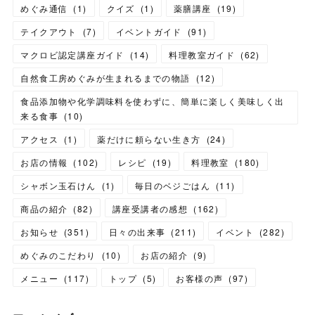
めぐみ通信
(
1
)
クイズ
(
1
)
薬膳講座
(
19
)
テイクアウト
(
7
)
イベントガイド
(
91
)
マクロビ認定講座ガイド
(
14
)
料理教室ガイド
(
62
)
自然食工房めぐみが生まれるまでの物語
(
12
)
食品添加物や化学調味料を使わずに、簡単に楽しく美味しく出
来る食事
(
10
)
アクセス
(
1
)
薬だけに頼らない生き方
(
24
)
お店の情報
(
102
)
レシピ
(
19
)
料理教室
(
180
)
シャボン玉石けん
(
1
)
毎日のベジごはん
(
11
)
商品の紹介
(
82
)
講座受講者の感想
(
162
)
お知らせ
(
351
)
日々の出来事
(
211
)
イベント
(
282
)
めぐみのこだわり
(
10
)
お店の紹介
(
9
)
メニュー
(
117
)
トップ
(
5
)
お客様の声
(
97
)