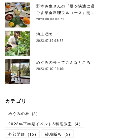
野本弥生さんの『夏を快適に過
ごす菜食料理フルコース』開…
2023.08.08 03:59
池上潤美
2023.07.19 03:32
めぐみの杜ってこんなところ
2023.07.07 09:00
カテゴリ
めぐみの杜
(
2
)
2023年下半期イベント&料理教室
(
4
)
外部講師
(
15
)
砂糖断ち
(
5
)