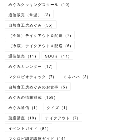
めぐみクッキングスクール
(
10
)
通信販売（常温）
(
3
)
自然食工房めぐみ
(
55
)
（冷凍）テイクアウト＆配送
(
7
)
（冷蔵）テイクアウト＆配送
(
6
)
通信販売
(
11
)
SDGｓ
(
11
)
めぐみカレンダー
(
17
)
マクロビオティック
(
7
)
ミネハハ
(
3
)
自然食工房めぐみのお食事
(
5
)
めぐみの情報満載
(
159
)
めぐみ通信
(
1
)
クイズ
(
1
)
薬膳講座
(
19
)
テイクアウト
(
7
)
イベントガイド
(
91
)
マクロビ認定講座ガイド
(
14
)