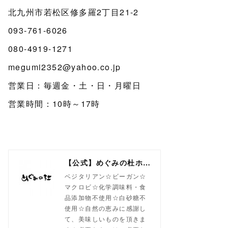
北九州市若松区修多羅2丁目21-2
093-761-6026
080-4919-1271
megumi2352@yahoo.co.jp
営業日：毎週金・土・日・月曜日
営業時間：10時～17時
【公式】めぐみの杜ホームページ(旧自然食工房）
ベジタリアン☆ビーガン☆
マクロビ☆化学調味料・食
品添加物不使用☆白砂糖不
使用☆自然の恵みに感謝し
て、美味しいものを頂きま