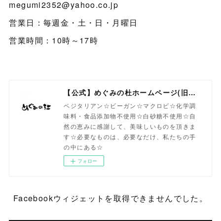
megumi2352@yahoo.co.jp
営業日：毎週金・土・日・月曜日
営業時間：10時～17時
【公式】めぐみの杜ホームページ(旧自然食工房）
ベジタリアン☆ビーガン☆マクロビ☆化学調
味料・食品添加物不使用☆白砂糖不使用☆自
然の恵みに感謝して、美味しいものを頂きま
す☆必要なものは、必要なだけ、私たちの手
の中にある☆
フォロー
Facebookウィジェットを取得できませんでした。