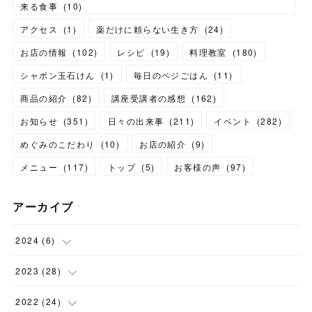
来る食事
(
10
)
アクセス
(
1
)
薬だけに頼らない生き方
(
24
)
お店の情報
(
102
)
レシピ
(
19
)
料理教室
(
180
)
シャボン玉石けん
(
1
)
毎日のベジごはん
(
11
)
商品の紹介
(
82
)
講座受講者の感想
(
162
)
お知らせ
(
351
)
日々の出来事
(
211
)
イベント
(
282
)
めぐみのこだわり
(
10
)
お店の紹介
(
9
)
メニュー
(
117
)
トップ
(
5
)
お客様の声
(
97
)
アーカイブ
2024
(
6
)
(
1
)
2023
(
28
)
(
1
)
(
2
)
2022
(
24
)