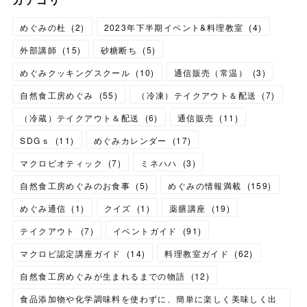
めぐみの杜
(
2
)
2023年下半期イベント&料理教室
(
4
)
外部講師
(
15
)
砂糖断ち
(
5
)
めぐみクッキングスクール
(
10
)
通信販売（常温）
(
3
)
自然食工房めぐみ
(
55
)
（冷凍）テイクアウト＆配送
(
7
)
（冷蔵）テイクアウト＆配送
(
6
)
通信販売
(
11
)
SDGｓ
(
11
)
めぐみカレンダー
(
17
)
マクロビオティック
(
7
)
ミネハハ
(
3
)
自然食工房めぐみのお食事
(
5
)
めぐみの情報満載
(
159
)
めぐみ通信
(
1
)
クイズ
(
1
)
薬膳講座
(
19
)
テイクアウト
(
7
)
イベントガイド
(
91
)
マクロビ認定講座ガイド
(
14
)
料理教室ガイド
(
62
)
自然食工房めぐみが生まれるまでの物語
(
12
)
食品添加物や化学調味料を使わずに、簡単に楽しく美味しく出