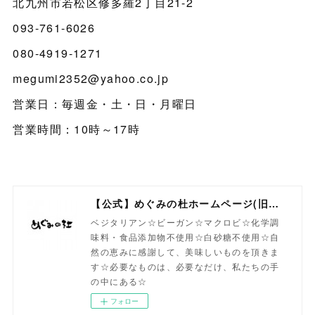
北九州市若松区修多羅2丁目21-2
093-761-6026
080-4919-1271
megumi2352@yahoo.co.jp
営業日：毎週金・土・日・月曜日
営業時間：10時～17時
【公式】めぐみの杜ホームページ(旧自然食工房）
ベジタリアン☆ビーガン☆マクロビ☆化学調
味料・食品添加物不使用☆白砂糖不使用☆自
然の恵みに感謝して、美味しいものを頂きま
す☆必要なものは、必要なだけ、私たちの手
の中にある☆
フォロー