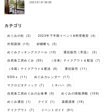
2023.07.07 09:00
カテゴリ
めぐみの杜
(
2
)
2023年下半期イベント&料理教室
(
4
)
外部講師
(
15
)
砂糖断ち
(
5
)
めぐみクッキングスクール
(
10
)
通信販売（常温）
(
3
)
自然食工房めぐみ
(
55
)
（冷凍）テイクアウト＆配送
(
7
)
（冷蔵）テイクアウト＆配送
(
6
)
通信販売
(
11
)
SDGｓ
(
11
)
めぐみカレンダー
(
17
)
マクロビオティック
(
7
)
ミネハハ
(
3
)
自然食工房めぐみのお食事
(
5
)
めぐみの情報満載
(
159
)
めぐみ通信
(
1
)
クイズ
(
1
)
薬膳講座
(
19
)
テイクアウト
(
7
)
イベントガイド
(
91
)