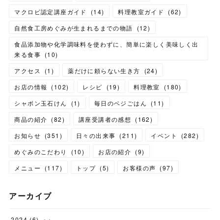
マクロビ認定講座ガイド
(
14
)
料理教室ガイド
(
62
)
自然食工房めぐみが生まれるまでの物語
(
12
)
食品添加物や化学調味料を使わずに、簡単に楽しく美味しく出
来る食事
(
10
)
アクセス
(
1
)
薬だけに頼らない生き方
(
24
)
お店の情報
(
102
)
レシピ
(
19
)
料理教室
(
180
)
シャボン玉石けん
(
1
)
毎日のベジごはん
(
11
)
商品の紹介
(
82
)
講座受講者の感想
(
162
)
お知らせ
(
351
)
日々の出来事
(
211
)
イベント
(
282
)
めぐみのこだわり
(
10
)
お店の紹介
(
9
)
メニュー
(
117
)
トップ
(
5
)
お客様の声
(
97
)
アーカイブ
2024
(
6
)