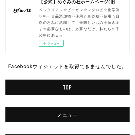
【公式】めぐみの杜ホームページ(旧自然食工房）
ベジタリアン☆ビーガン☆マクロビ☆化学調
味料・食品添加物不使用☆白砂糖不使用☆自
然の恵みに感謝して、美味しいものを頂きま
す☆必要なものは、必要なだけ、私たちの手
の中にある☆
フォロー
Facebookウィジェットを取得できませんでした。
TOP
メニュー