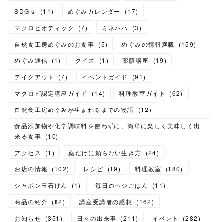
SDGｓ
(
11
)
めぐみカレンダー
(
17
)
マクロビオティック
(
7
)
ミネハハ
(
3
)
自然食工房めぐみのお食事
(
5
)
めぐみの情報満載
(
159
)
めぐみ通信
(
1
)
クイズ
(
1
)
薬膳講座
(
19
)
テイクアウト
(
7
)
イベントガイド
(
91
)
マクロビ認定講座ガイド
(
14
)
料理教室ガイド
(
62
)
自然食工房めぐみが生まれるまでの物語
(
12
)
食品添加物や化学調味料を使わずに、簡単に楽しく美味しく出
来る食事
(
10
)
アクセス
(
1
)
薬だけに頼らない生き方
(
24
)
お店の情報
(
102
)
レシピ
(
19
)
料理教室
(
180
)
シャボン玉石けん
(
1
)
毎日のベジごはん
(
11
)
商品の紹介
(
82
)
講座受講者の感想
(
162
)
お知らせ
(
351
)
日々の出来事
(
211
)
イベント
(
282
)