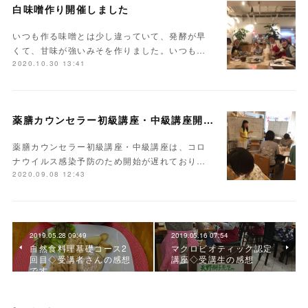
白味噌作り開催しました
いつも作る味噌とは少し違っていて、発酵が早
くて、甘味が強いみそを作りました。いつも…
2020.10.30 13:41
薬膳カウンセラー初級講座・中級講座開講しました
薬膳カウンセラー初級講座・中級講座は、コロ
ナウイルス感染予防のため開始が遅れており…
2020.09.08 12:43
2019.05.28 09:49
2019.05.16 07:54
自然食料理基礎コース2
マクロビオティック認定
回目◇受講者さんの感想
講座◇受講生の感想
です。