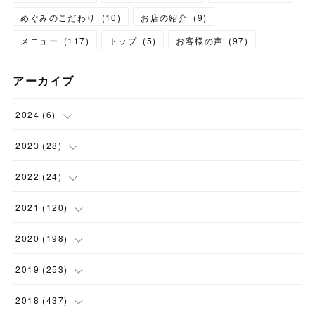
めぐみのこだわり
(
10
)
お店の紹介
(
9
)
メニュー
(
117
)
トップ
(
5
)
お客様の声
(
97
)
アーカイブ
2024
(
6
)
(
1
)
2023
(
28
)
(
1
)
(
2
)
2022
(
24
)
(
1
)
(
1
)
(
5
)
2021
(
120
)
(
1
)
(
1
)
(
2
)
(
12
)
2020
(
198
)
(
1
)
(
2
)
(
2
)
(
3
)
(
12
)
2019
(
253
)
(
1
)
(
5
)
(
1
)
(
1
)
(
11
)
(
14
)
2018
(
437
)