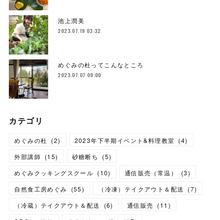
池上潤美
2023.07.19 03:32
めぐみの杜ってこんなところ
2023.07.07 09:00
カテゴリ
めぐみの杜
(
2
)
2023年下半期イベント&料理教室
(
4
)
外部講師
(
15
)
砂糖断ち
(
5
)
めぐみクッキングスクール
(
10
)
通信販売（常温）
(
3
)
自然食工房めぐみ
(
55
)
（冷凍）テイクアウト＆配送
(
7
)
（冷蔵）テイクアウト＆配送
(
6
)
通信販売
(
11
)