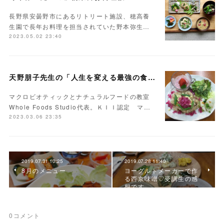
長野県安曇野市にあるリトリート施設、穂高養
生園で長年お料理を担当されていた野本弥生…
2023.05.02 23:40
天野朋子先生の「人生を変える最強の食事」
マクロビオティックとナチュラルフードの教室
Whole Foods Studio代表。ＫＩＩ認定 マ…
2023.03.06 23:35
2019.07.31 10:25
2019.07.28 11:40
8月のメニュー
ヨーグルトメーカーで作
る西京味噌♡受講生の感
想です
0
コメント