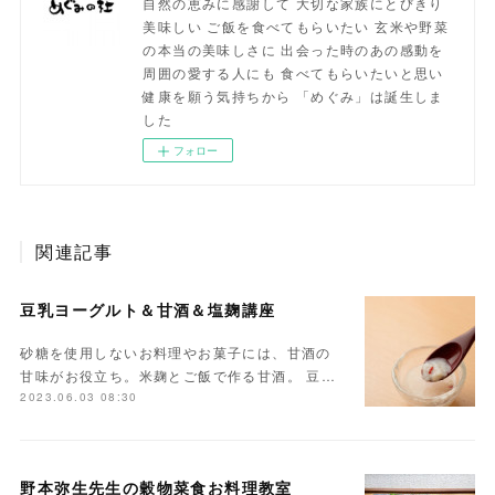
自然の恵みに感謝して 大切な家族にとびきり
美味しい ご飯を食べてもらいたい 玄米や野菜
の本当の美味しさに 出会った時のあの感動を
周囲の愛する人にも 食べてもらいたいと思い
健康を願う気持ちから 「めぐみ」は誕生しま
した
フォロー
関連記事
豆乳ヨーグルト＆甘酒＆塩麹講座
砂糖を使用しないお料理やお菓子には、甘酒の
甘味がお役立ち。米麹とご飯で作る甘酒。 豆…
2023.06.03 08:30
野本弥生先生の穀物菜食お料理教室