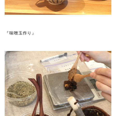
『味噌玉作り』