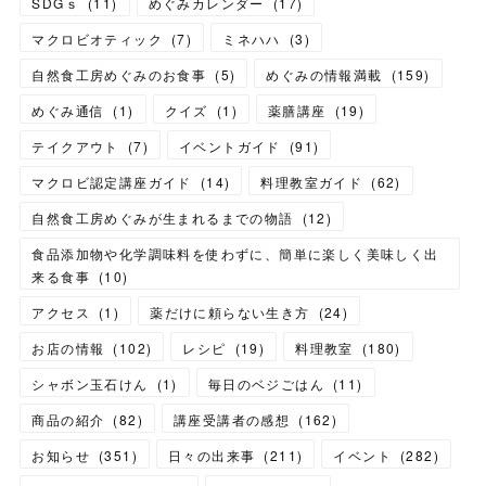
SDGｓ
(
11
)
めぐみカレンダー
(
17
)
マクロビオティック
(
7
)
ミネハハ
(
3
)
自然食工房めぐみのお食事
(
5
)
めぐみの情報満載
(
159
)
めぐみ通信
(
1
)
クイズ
(
1
)
薬膳講座
(
19
)
テイクアウト
(
7
)
イベントガイド
(
91
)
マクロビ認定講座ガイド
(
14
)
料理教室ガイド
(
62
)
自然食工房めぐみが生まれるまでの物語
(
12
)
食品添加物や化学調味料を使わずに、簡単に楽しく美味しく出
来る食事
(
10
)
アクセス
(
1
)
薬だけに頼らない生き方
(
24
)
お店の情報
(
102
)
レシピ
(
19
)
料理教室
(
180
)
シャボン玉石けん
(
1
)
毎日のベジごはん
(
11
)
商品の紹介
(
82
)
講座受講者の感想
(
162
)
お知らせ
(
351
)
日々の出来事
(
211
)
イベント
(
282
)