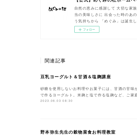
自然の恵みに感謝して 大切な家族
当の美味しさに 出会った時のあの
う気持ちから 「めぐみ」は誕生
フォロー
関連記事
豆乳ヨーグルト＆甘酒＆塩麹講座
砂糖を使用しないお料理やお菓子には、甘酒の甘味
で作るヨーグルト。米麹と塩で作る塩麹など、ご家
2023.06.03 08:30
野本弥生先生の穀物菜食お料理教室