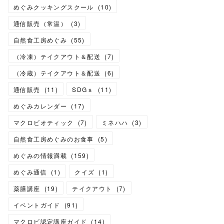
めぐみクッキングスクール
(
10
)
通信販売（常温）
(
3
)
自然食工房めぐみ
(
55
)
（冷凍）テイクアウト＆配送
(
7
)
（冷蔵）テイクアウト＆配送
(
6
)
通信販売
(
11
)
SDGｓ
(
11
)
めぐみカレンダー
(
17
)
マクロビオティック
(
7
)
ミネハハ
(
3
)
自然食工房めぐみのお食事
(
5
)
めぐみの情報満載
(
159
)
めぐみ通信
(
1
)
クイズ
(
1
)
薬膳講座
(
19
)
テイクアウト
(
7
)
イベントガイド
(
91
)
マクロビ認定講座ガイド
(
14
)