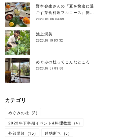
野本弥生さんの『夏を快適に過
ごす菜食料理フルコース』開…
2023.08.08 03:59
池上潤美
2023.07.19 03:32
めぐみの杜ってこんなところ
2023.07.07 09:00
カテゴリ
めぐみの杜
(
2
)
2023年下半期イベント&料理教室
(
4
)
外部講師
(
15
)
砂糖断ち
(
5
)