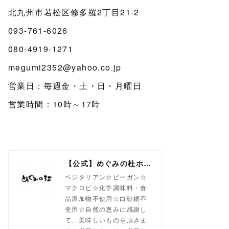
北九州市若松区修多羅2丁目21-2
093-761-6026
080-4919-1271
megumi2352@yahoo.co.jp
営業日：毎週金・土・日・月曜日
営業時間：10時～17時
【公式】めぐみの杜ホームページ(旧自然食工房）
ベジタリアン☆ビーガン☆
マクロビ☆化学調味料・食
品添加物不使用☆白砂糖不
使用☆自然の恵みに感謝し
て、美味しいものを頂きま