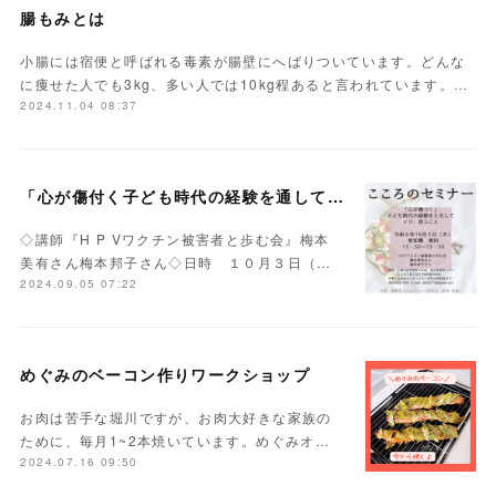
腸もみとは
小腸には宿便と呼ばれる毒素が腸壁にへばりついています。どんな
に痩せた人でも3kg、多い人では10kg程あると言われています。…
2024.11.04 08:37
「心が傷付く子ども時代の経験を通して今、思うこと」
◇講師『H P Vワクチン被害者と歩む会』梅本
美有さん梅本邦子さん◇日時 １０月３日（…
2024.09.05 07:22
めぐみのベーコン作りワークショップ
お肉は苦手な堀川ですが、お肉大好きな家族の
ために、毎月1~2本焼いています。めぐみオ…
2024.07.16 09:50