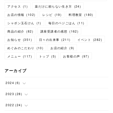
アクセス
(
1
)
薬だけに頼らない生き方
(
24
)
お店の情報
(
102
)
レシピ
(
19
)
料理教室
(
180
)
シャボン玉石けん
(
1
)
毎日のベジごはん
(
11
)
商品の紹介
(
82
)
講座受講者の感想
(
162
)
お知らせ
(
351
)
日々の出来事
(
211
)
イベント
(
282
)
めぐみのこだわり
(
10
)
お店の紹介
(
9
)
メニュー
(
117
)
トップ
(
5
)
お客様の声
(
97
)
アーカイブ
2024
(
6
)
(
1
)
2023
(
28
)
(
1
)
(
2
)
2022
(
24
)