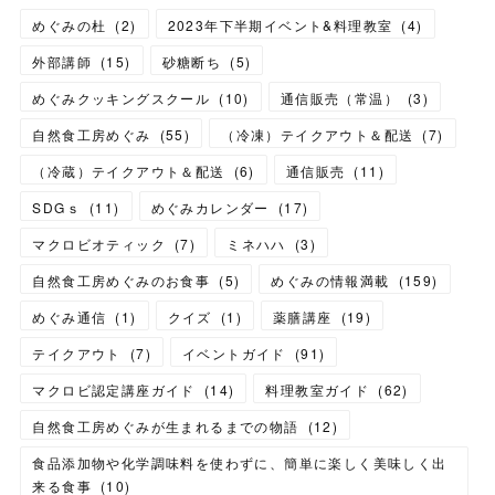
めぐみの杜
(
2
)
2023年下半期イベント&料理教室
(
4
)
外部講師
(
15
)
砂糖断ち
(
5
)
めぐみクッキングスクール
(
10
)
通信販売（常温）
(
3
)
自然食工房めぐみ
(
55
)
（冷凍）テイクアウト＆配送
(
7
)
（冷蔵）テイクアウト＆配送
(
6
)
通信販売
(
11
)
SDGｓ
(
11
)
めぐみカレンダー
(
17
)
マクロビオティック
(
7
)
ミネハハ
(
3
)
自然食工房めぐみのお食事
(
5
)
めぐみの情報満載
(
159
)
めぐみ通信
(
1
)
クイズ
(
1
)
薬膳講座
(
19
)
テイクアウト
(
7
)
イベントガイド
(
91
)
マクロビ認定講座ガイド
(
14
)
料理教室ガイド
(
62
)
自然食工房めぐみが生まれるまでの物語
(
12
)
食品添加物や化学調味料を使わずに、簡単に楽しく美味しく出
来る食事
(
10
)