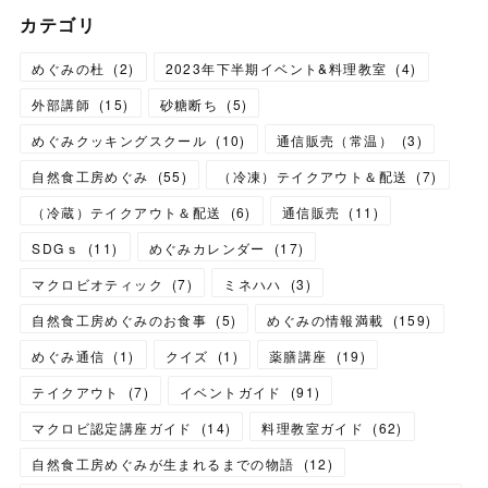
カテゴリ
めぐみの杜
(
2
)
2023年下半期イベント&料理教室
(
4
)
外部講師
(
15
)
砂糖断ち
(
5
)
めぐみクッキングスクール
(
10
)
通信販売（常温）
(
3
)
自然食工房めぐみ
(
55
)
（冷凍）テイクアウト＆配送
(
7
)
（冷蔵）テイクアウト＆配送
(
6
)
通信販売
(
11
)
SDGｓ
(
11
)
めぐみカレンダー
(
17
)
マクロビオティック
(
7
)
ミネハハ
(
3
)
自然食工房めぐみのお食事
(
5
)
めぐみの情報満載
(
159
)
めぐみ通信
(
1
)
クイズ
(
1
)
薬膳講座
(
19
)
テイクアウト
(
7
)
イベントガイド
(
91
)
マクロビ認定講座ガイド
(
14
)
料理教室ガイド
(
62
)
自然食工房めぐみが生まれるまでの物語
(
12
)