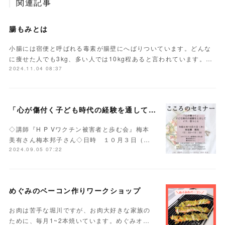
関連記事
腸もみとは
小腸には宿便と呼ばれる毒素が腸壁にへばりついています。どんな
に痩せた人でも3kg、多い人では10kg程あると言われています。…
2024.11.04 08:37
「心が傷付く子ども時代の経験を通して今、思うこと」
◇講師『H P Vワクチン被害者と歩む会』梅本
美有さん梅本邦子さん◇日時 １０月３日（…
2024.09.05 07:22
めぐみのベーコン作りワークショップ
お肉は苦手な堀川ですが、お肉大好きな家族の
ために、毎月1~2本焼いています。めぐみオ…