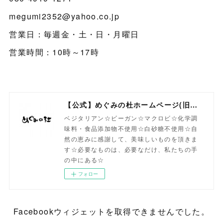
megumi2352@yahoo.co.jp
営業日：毎週金・土・日・月曜日
営業時間：10時～17時
【公式】めぐみの杜ホームページ(旧自然食工房）
ベジタリアン☆ビーガン☆マクロビ☆化学調
味料・食品添加物不使用☆白砂糖不使用☆自
然の恵みに感謝して、美味しいものを頂きま
す☆必要なものは、必要なだけ、私たちの手
の中にある☆
フォロー
Facebookウィジェットを取得できませんでした。