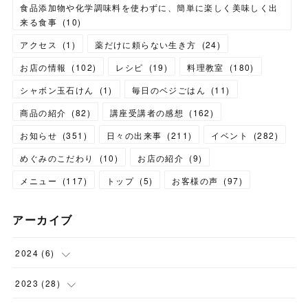
食品添加物や化学調味料を使わずに、簡単に楽しく美味しく出
来る食事
(
10
)
アクセス
(
1
)
薬だけに頼らない生き方
(
24
)
お店の情報
(
102
)
レシピ
(
19
)
料理教室
(
180
)
シャボン玉石けん
(
1
)
毎日のベジごはん
(
11
)
商品の紹介
(
82
)
講座受講者の感想
(
162
)
お知らせ
(
351
)
日々の出来事
(
211
)
イベント
(
282
)
めぐみのこだわり
(
10
)
お店の紹介
(
9
)
メニュー
(
117
)
トップ
(
5
)
お客様の声
(
97
)
アーカイブ
2024
(
6
)
(
1
)
2023
(
28
)