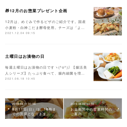
🎁12月のお惣菜プレゼント企画
12月は、めぐみで作るピザのご紹介です。国産
小麦粉・白神こだま酵母使用。チーズは「よ…
2021.12.04 09:15
土曜日はお漬物の日
毎週土曜日はお漬物の日ですヽ(^o^)丿【腸活美
人シリーズ】たっぷり食べて、腸内細菌を増…
2021.06.18 10:45
2019.08.11 00:56
2019.08.09 03:56
8月11日(日）は、18時ま
お盆期間中の営業時間の
での営業となります。
ご案内