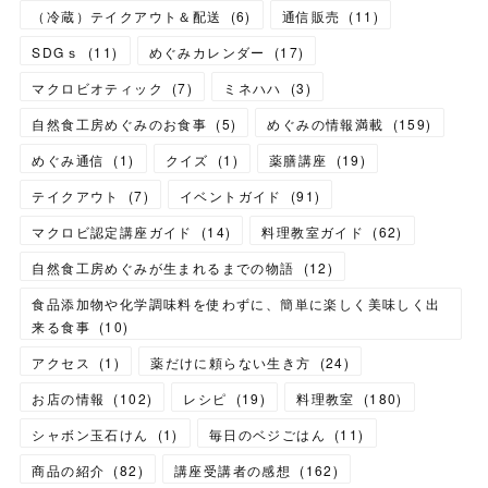
（冷蔵）テイクアウト＆配送
(
6
)
通信販売
(
11
)
SDGｓ
(
11
)
めぐみカレンダー
(
17
)
マクロビオティック
(
7
)
ミネハハ
(
3
)
自然食工房めぐみのお食事
(
5
)
めぐみの情報満載
(
159
)
めぐみ通信
(
1
)
クイズ
(
1
)
薬膳講座
(
19
)
テイクアウト
(
7
)
イベントガイド
(
91
)
マクロビ認定講座ガイド
(
14
)
料理教室ガイド
(
62
)
自然食工房めぐみが生まれるまでの物語
(
12
)
食品添加物や化学調味料を使わずに、簡単に楽しく美味しく出
来る食事
(
10
)
アクセス
(
1
)
薬だけに頼らない生き方
(
24
)
お店の情報
(
102
)
レシピ
(
19
)
料理教室
(
180
)
シャボン玉石けん
(
1
)
毎日のベジごはん
(
11
)
商品の紹介
(
82
)
講座受講者の感想
(
162
)