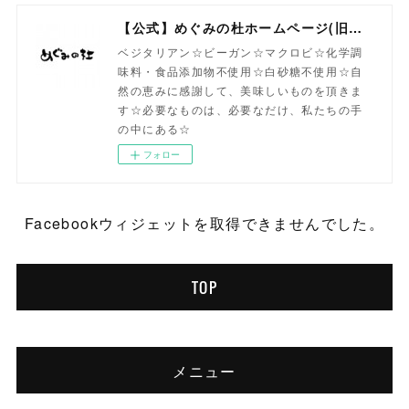
【公式】めぐみの杜ホームページ(旧自然食工房）
ベジタリアン☆ビーガン☆マクロビ☆化学調
味料・食品添加物不使用☆白砂糖不使用☆自
然の恵みに感謝して、美味しいものを頂きま
す☆必要なものは、必要なだけ、私たちの手
の中にある☆
フォロー
Facebookウィジェットを取得できませんでした。
TOP
メニュー