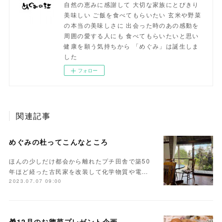
自然の恵みに感謝して 大切な家族にとびきり
美味しい ご飯を食べてもらいたい 玄米や野菜
の本当の美味しさに 出会った時のあの感動を
周囲の愛する人にも 食べてもらいたいと思い
健康を願う気持ちから 「めぐみ」は誕生しま
した
フォロー
関連記事
めぐみの杜ってこんなところ
ほんの少しだけ都会から離れたプチ田舎で築50
年ほど経った古民家を改装して化学物質や電…
2023.07.07 09:00
🎁12月のお惣菜プレゼント企画