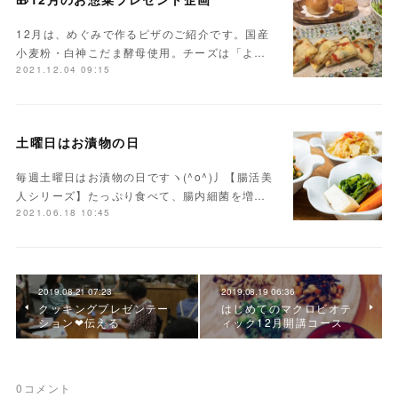
12月は、めぐみで作るピザのご紹介です。国産
小麦粉・白神こだま酵母使用。チーズは「よ…
2021.12.04 09:15
土曜日はお漬物の日
毎週土曜日はお漬物の日ですヽ(^o^)丿【腸活美
人シリーズ】たっぷり食べて、腸内細菌を増…
2021.06.18 10:45
2019.08.21 07:23
2019.08.19 06:36
クッキングプレゼンテー
はじめてのマクロビオテ
ション❤伝える
ィック12月開講コース
0
コメント