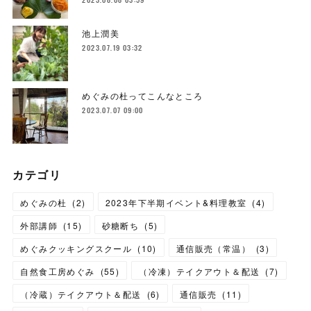
池上潤美
2023.07.19 03:32
めぐみの杜ってこんなところ
2023.07.07 09:00
カテゴリ
めぐみの杜
(
2
)
2023年下半期イベント&料理教室
(
4
)
外部講師
(
15
)
砂糖断ち
(
5
)
めぐみクッキングスクール
(
10
)
通信販売（常温）
(
3
)
自然食工房めぐみ
(
55
)
（冷凍）テイクアウト＆配送
(
7
)
（冷蔵）テイクアウト＆配送
(
6
)
通信販売
(
11
)