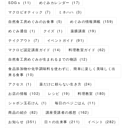
SDGｓ
(
11
)
めぐみカレンダー
(
17
)
マクロビオティック
(
7
)
ミネハハ
(
3
)
自然食工房めぐみのお食事
(
5
)
めぐみの情報満載
(
159
)
めぐみ通信
(
1
)
クイズ
(
1
)
薬膳講座
(
19
)
テイクアウト
(
7
)
イベントガイド
(
91
)
マクロビ認定講座ガイド
(
14
)
料理教室ガイド
(
62
)
自然食工房めぐみが生まれるまでの物語
(
12
)
食品添加物や化学調味料を使わずに、簡単に楽しく美味しく出
来る食事
(
10
)
アクセス
(
1
)
薬だけに頼らない生き方
(
24
)
お店の情報
(
102
)
レシピ
(
19
)
料理教室
(
180
)
シャボン玉石けん
(
1
)
毎日のベジごはん
(
11
)
商品の紹介
(
82
)
講座受講者の感想
(
162
)
お知らせ
(
351
)
日々の出来事
(
211
)
イベント
(
282
)