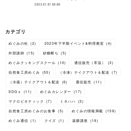
2023.07.07 09:00
カテゴリ
めぐみの杜
(
2
)
2023年下半期イベント&料理教室
(
4
)
外部講師
(
15
)
砂糖断ち
(
5
)
めぐみクッキングスクール
(
10
)
通信販売（常温）
(
3
)
自然食工房めぐみ
(
55
)
（冷凍）テイクアウト＆配送
(
7
)
（冷蔵）テイクアウト＆配送
(
6
)
通信販売
(
11
)
SDGｓ
(
11
)
めぐみカレンダー
(
17
)
マクロビオティック
(
7
)
ミネハハ
(
3
)
自然食工房めぐみのお食事
(
5
)
めぐみの情報満載
(
159
)
めぐみ通信
(
1
)
クイズ
(
1
)
薬膳講座
(
19
)
テイクアウト
(
7
)
イベントガイド
(
91
)