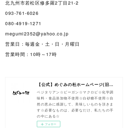
北九州市若松区修多羅2丁目21-2
093-761-6026
080-4919-1271
megumi2352@yahoo.co.jp
営業日：毎週金・土・日・月曜日
営業時間：10時～17時
【公式】めぐみの杜ホームページ(旧自然食工房）
ベジタリアン☆ビーガン☆マクロビ☆化学調
味料・食品添加物不使用☆白砂糖不使用☆自
然の恵みに感謝して、美味しいものを頂きま
す☆必要なものは、必要なだけ、私たちの手
の中にある☆
フォロー