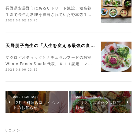
長野県安曇野市にあるリトリート施設、穂高養
生園で長年お料理を担当されていた野本弥生…
2023.05.02 23:40
天野朋子先生の「人生を変える最強の食事」
マクロビオティックとナチュラルフードの教室
Whole Foods Studio代表。ＫＩＩ認定 マ…
2023.03.06 23:35
2019.11.28 12:18
2019.11.28 06:07
12月の料理教室・イベン
クリスマスボックス限定
トのお知らせ
販売
0
コメント