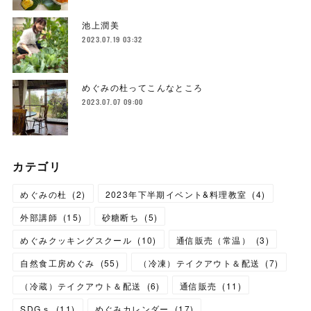
池上潤美
2023.07.19 03:32
めぐみの杜ってこんなところ
2023.07.07 09:00
カテゴリ
めぐみの杜
(
2
)
2023年下半期イベント&料理教室
(
4
)
外部講師
(
15
)
砂糖断ち
(
5
)
めぐみクッキングスクール
(
10
)
通信販売（常温）
(
3
)
自然食工房めぐみ
(
55
)
（冷凍）テイクアウト＆配送
(
7
)
（冷蔵）テイクアウト＆配送
(
6
)
通信販売
(
11
)
SDGｓ
(
11
)
めぐみカレンダー
(
17
)