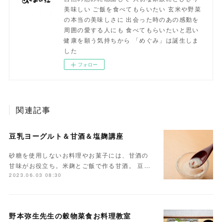
美味しい ご飯を食べてもらいたい 玄米や野菜
の本当の美味しさに 出会った時のあの感動を
周囲の愛する人にも 食べてもらいたいと思い
健康を願う気持ちから 「めぐみ」は誕生しま
した
フォロー
関連記事
豆乳ヨーグルト＆甘酒＆塩麹講座
砂糖を使用しないお料理やお菓子には、甘酒の
甘味がお役立ち。米麹とご飯で作る甘酒。 豆…
2023.06.03 08:30
野本弥生先生の穀物菜食お料理教室