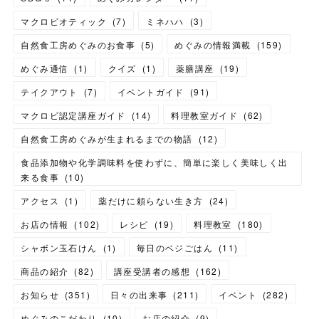
マクロビオティック
(
7
)
ミネハハ
(
3
)
自然食工房めぐみのお食事
(
5
)
めぐみの情報満載
(
159
)
めぐみ通信
(
1
)
クイズ
(
1
)
薬膳講座
(
19
)
テイクアウト
(
7
)
イベントガイド
(
91
)
マクロビ認定講座ガイド
(
14
)
料理教室ガイド
(
62
)
自然食工房めぐみが生まれるまでの物語
(
12
)
食品添加物や化学調味料を使わずに、簡単に楽しく美味しく出
来る食事
(
10
)
アクセス
(
1
)
薬だけに頼らない生き方
(
24
)
お店の情報
(
102
)
レシピ
(
19
)
料理教室
(
180
)
シャボン玉石けん
(
1
)
毎日のベジごはん
(
11
)
商品の紹介
(
82
)
講座受講者の感想
(
162
)
お知らせ
(
351
)
日々の出来事
(
211
)
イベント
(
282
)
めぐみのこだわり
(
10
)
お店の紹介
(
9
)