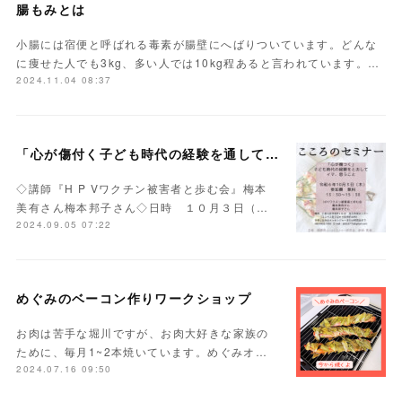
腸もみとは
小腸には宿便と呼ばれる毒素が腸壁にへばりついています。どんな
に痩せた人でも3kg、多い人では10kg程あると言われています。…
2024.11.04 08:37
「心が傷付く子ども時代の経験を通して今、思うこと」
◇講師『H P Vワクチン被害者と歩む会』梅本
美有さん梅本邦子さん◇日時 １０月３日（…
2024.09.05 07:22
めぐみのベーコン作りワークショップ
お肉は苦手な堀川ですが、お肉大好きな家族の
ために、毎月1~2本焼いています。めぐみオ…
2024.07.16 09:50