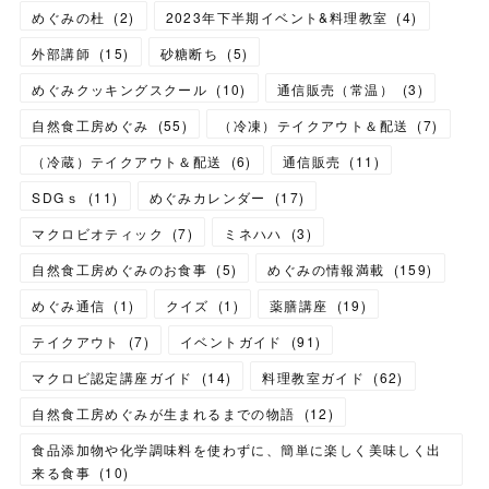
めぐみの杜
(
2
)
2023年下半期イベント&料理教室
(
4
)
外部講師
(
15
)
砂糖断ち
(
5
)
めぐみクッキングスクール
(
10
)
通信販売（常温）
(
3
)
自然食工房めぐみ
(
55
)
（冷凍）テイクアウト＆配送
(
7
)
（冷蔵）テイクアウト＆配送
(
6
)
通信販売
(
11
)
SDGｓ
(
11
)
めぐみカレンダー
(
17
)
マクロビオティック
(
7
)
ミネハハ
(
3
)
自然食工房めぐみのお食事
(
5
)
めぐみの情報満載
(
159
)
めぐみ通信
(
1
)
クイズ
(
1
)
薬膳講座
(
19
)
テイクアウト
(
7
)
イベントガイド
(
91
)
マクロビ認定講座ガイド
(
14
)
料理教室ガイド
(
62
)
自然食工房めぐみが生まれるまでの物語
(
12
)
食品添加物や化学調味料を使わずに、簡単に楽しく美味しく出
来る食事
(
10
)