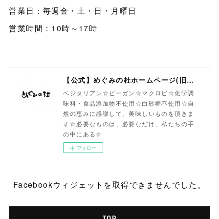
営業日：毎週金・土・日・月曜日
営業時間：10時～17時
【公式】めぐみの杜ホームページ(旧自然食工房）
ベジタリアン☆ビーガン☆マクロビ☆化学調
味料・食品添加物不使用☆白砂糖不使用☆自
然の恵みに感謝して、美味しいものを頂きま
す☆必要なものは、必要なだけ、私たちの手
の中にある☆
フォロー
Facebookウィジェットを取得できませんでした。