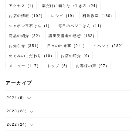
アクセス
(
1
)
薬だけに頼らない生き方
(
24
)
お店の情報
(
102
)
レシピ
(
19
)
料理教室
(
180
)
シャボン玉石けん
(
1
)
毎日のベジごはん
(
11
)
商品の紹介
(
82
)
講座受講者の感想
(
162
)
お知らせ
(
351
)
日々の出来事
(
211
)
イベント
(
282
)
めぐみのこだわり
(
10
)
お店の紹介
(
9
)
メニュー
(
117
)
トップ
(
5
)
お客様の声
(
97
)
アーカイブ
2024
(
6
)
(
1
)
2023
(
28
)
(
1
)
(
2
)
2022
(
24
)
(
1
)