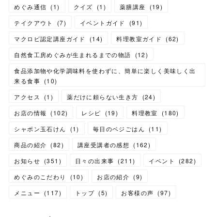
めぐみ通信
(
1
)
クイズ
(
1
)
薬膳講座
(
19
)
テイクアウト
(
7
)
イベントガイド
(
91
)
マクロビ認定講座ガイド
(
14
)
料理教室ガイド
(
62
)
自然食工房めぐみが生まれるまでの物語
(
12
)
食品添加物や化学調味料を使わずに、簡単に楽しく美味しく出
来る食事
(
10
)
アクセス
(
1
)
薬だけに頼らない生き方
(
24
)
お店の情報
(
102
)
レシピ
(
19
)
料理教室
(
180
)
シャボン玉石けん
(
1
)
毎日のベジごはん
(
11
)
商品の紹介
(
82
)
講座受講者の感想
(
162
)
お知らせ
(
351
)
日々の出来事
(
211
)
イベント
(
282
)
めぐみのこだわり
(
10
)
お店の紹介
(
9
)
メニュー
(
117
)
トップ
(
5
)
お客様の声
(
97
)