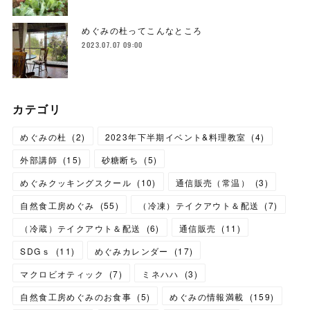
めぐみの杜ってこんなところ
2023.07.07 09:00
カテゴリ
めぐみの杜
(
2
)
2023年下半期イベント&料理教室
(
4
)
外部講師
(
15
)
砂糖断ち
(
5
)
めぐみクッキングスクール
(
10
)
通信販売（常温）
(
3
)
自然食工房めぐみ
(
55
)
（冷凍）テイクアウト＆配送
(
7
)
（冷蔵）テイクアウト＆配送
(
6
)
通信販売
(
11
)
SDGｓ
(
11
)
めぐみカレンダー
(
17
)
マクロビオティック
(
7
)
ミネハハ
(
3
)
自然食工房めぐみのお食事
(
5
)
めぐみの情報満載
(
159
)