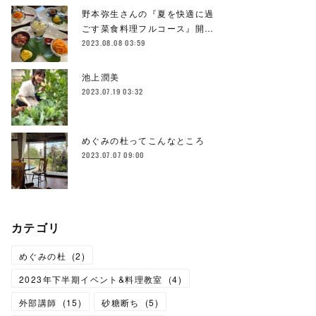
野本弥生さんの『夏を快適に過
ごす菜食料理フルコース』開…
2023.08.08 03:59
池上潤美
2023.07.19 03:32
めぐみの杜ってこんなところ
2023.07.07 09:00
カテゴリ
めぐみの杜
(
2
)
2023年下半期イベント&料理教室
(
4
)
外部講師
(
15
)
砂糖断ち
(
5
)