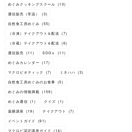
めぐみクッキングスクール
(
10
)
通信販売（常温）
(
3
)
自然食工房めぐみ
(
55
)
（冷凍）テイクアウト＆配送
(
7
)
（冷蔵）テイクアウト＆配送
(
6
)
通信販売
(
11
)
SDGｓ
(
11
)
めぐみカレンダー
(
17
)
マクロビオティック
(
7
)
ミネハハ
(
3
)
自然食工房めぐみのお食事
(
5
)
めぐみの情報満載
(
159
)
めぐみ通信
(
1
)
クイズ
(
1
)
薬膳講座
(
19
)
テイクアウト
(
7
)
イベントガイド
(
91
)
マクロビ認定講座ガイド
(
14
)