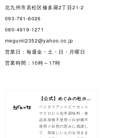
北九州市若松区修多羅2丁目21-2
093-761-6026
080-4919-1271
megumi2352@yahoo.co.jp
営業日：毎週金・土・日・月曜日
営業時間：10時～17時
【公式】めぐみの杜ホームページ(旧自然食工房）
ベジタリアン☆ビーガン☆
マクロビ☆化学調味料・食
品添加物不使用☆白砂糖不
使用☆自然の恵みに感謝し
て、美味しいものを頂きま