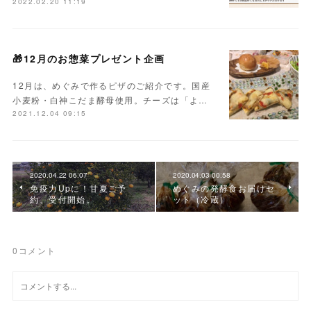
2022.02.20 11:19
🎁12月のお惣菜プレゼント企画
12月は、めぐみで作るピザのご紹介です。国産
小麦粉・白神こだま酵母使用。チーズは「よ…
2021.12.04 09:15
2020.04.22 06:07
2020.04.03 00:58
免疫力Upに！甘夏ご予
めぐみの発酵食お届けセ
約、受付開始。
ット（冷蔵）
0
コメント