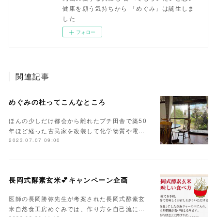
健康を願う気持ちから 「めぐみ」は誕生しま
した
フォロー
関連記事
めぐみの杜ってこんなところ
ほんの少しだけ都会から離れたプチ田舎で築50
年ほど経った古民家を改装して化学物質や電…
2023.07.07 09:00
長岡式酵素玄米💕キャンペーン企画
医師の長岡勝弥先生が考案された長岡式酵素玄
米自然食工房めぐみでは、作り方を自己流に…