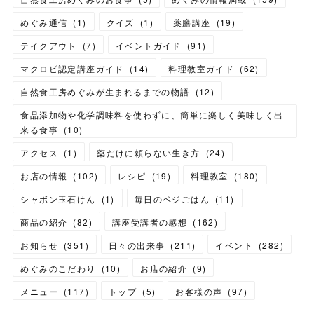
めぐみ通信
(
1
)
クイズ
(
1
)
薬膳講座
(
19
)
テイクアウト
(
7
)
イベントガイド
(
91
)
マクロビ認定講座ガイド
(
14
)
料理教室ガイド
(
62
)
自然食工房めぐみが生まれるまでの物語
(
12
)
食品添加物や化学調味料を使わずに、簡単に楽しく美味しく出
来る食事
(
10
)
アクセス
(
1
)
薬だけに頼らない生き方
(
24
)
お店の情報
(
102
)
レシピ
(
19
)
料理教室
(
180
)
シャボン玉石けん
(
1
)
毎日のベジごはん
(
11
)
商品の紹介
(
82
)
講座受講者の感想
(
162
)
お知らせ
(
351
)
日々の出来事
(
211
)
イベント
(
282
)
めぐみのこだわり
(
10
)
お店の紹介
(
9
)
メニュー
(
117
)
トップ
(
5
)
お客様の声
(
97
)