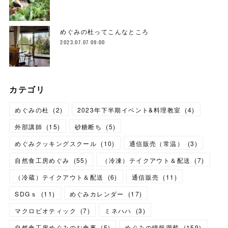
めぐみの杜ってこんなところ
2023.07.07 09:00
カテゴリ
めぐみの杜
(
2
)
2023年下半期イベント&料理教室
(
4
)
外部講師
(
15
)
砂糖断ち
(
5
)
めぐみクッキングスクール
(
10
)
通信販売（常温）
(
3
)
自然食工房めぐみ
(
55
)
（冷凍）テイクアウト＆配送
(
7
)
（冷蔵）テイクアウト＆配送
(
6
)
通信販売
(
11
)
SDGｓ
(
11
)
めぐみカレンダー
(
17
)
マクロビオティック
(
7
)
ミネハハ
(
3
)
自然食工房めぐみのお食事
(
5
)
めぐみの情報満載
(
159
)