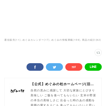
通信販売
(
11
)
めぐみカレンダー
(
17
)
めぐみの情報満載
(
159
)
商品の紹介
(
82
)
【公式】めぐみの杜ホームページ(旧自然食工房）
自然の恵みに感謝して 大切な家族にとびきり
美味しい ご飯を食べてもらいたい 玄米や野菜
の本当の美味しさに 出会った時のあの感動を
周囲の愛する人にも 食べてもらいたいと思い