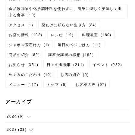
食品添加物や化学調味料を使わずに、簡単に楽しく美味しく出
来る食事
(
10
)
アクセス
(
1
)
薬だけに頼らない生き方
(
24
)
お店の情報
(
102
)
レシピ
(
19
)
料理教室
(
180
)
シャボン玉石けん
(
1
)
毎日のベジごはん
(
11
)
商品の紹介
(
82
)
講座受講者の感想
(
162
)
お知らせ
(
351
)
日々の出来事
(
211
)
イベント
(
282
)
めぐみのこだわり
(
10
)
お店の紹介
(
9
)
メニュー
(
117
)
トップ
(
5
)
お客様の声
(
97
)
アーカイブ
2024
(
6
)
(
1
)
2023
(
28
)