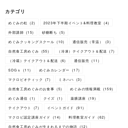
カテゴリ
めぐみの杜
(
2
)
2023年下半期イベント&料理教室
(
4
)
外部講師
(
15
)
砂糖断ち
(
5
)
めぐみクッキングスクール
(
10
)
通信販売（常温）
(
3
)
自然食工房めぐみ
(
55
)
（冷凍）テイクアウト＆配送
(
7
)
（冷蔵）テイクアウト＆配送
(
6
)
通信販売
(
11
)
SDGｓ
(
11
)
めぐみカレンダー
(
17
)
マクロビオティック
(
7
)
ミネハハ
(
3
)
自然食工房めぐみのお食事
(
5
)
めぐみの情報満載
(
159
)
めぐみ通信
(
1
)
クイズ
(
1
)
薬膳講座
(
19
)
テイクアウト
(
7
)
イベントガイド
(
91
)
マクロビ認定講座ガイド
(
14
)
料理教室ガイド
(
62
)
自然食工房めぐみが生まれるまでの物語
(
12
)