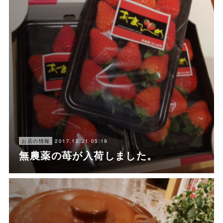
2017.12.21 05:19
お店の情報
無農薬の苺が入荷しました。