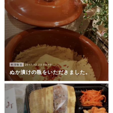
2017.12.20 03:49
料理教室
ぬか漬けの瓶をいただきました。