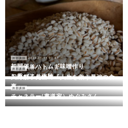
2023.01.11 03:37
外部講師
初開催🎀ハトムギ味噌作り
2022.01.27 05:35
外部講師
2021.12.25 13:48
外部講師
お香づくり体験
天野朋子先生の『人生を救う最強の食
事』
2021.11.24 09:01
外部講師
チャネラー(書道家）めぐみさん
プライバシーポリシー
特定商取引法に基づく表記