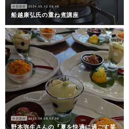
2024.05.12 06:48
外部講師
船越康弘氏の重ね煮講座
2023.08.08 03:59
外部講師
野本弥生さんの『夏を快適に過ごす菜