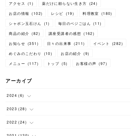
アクセス
(
1
)
薬だけに頼らない生き方
(
24
)
お店の情報
(
102
)
レシピ
(
19
)
料理教室
(
180
)
シャボン玉石けん
(
1
)
毎日のベジごはん
(
11
)
商品の紹介
(
82
)
講座受講者の感想
(
162
)
お知らせ
(
351
)
日々の出来事
(
211
)
イベント
(
282
)
めぐみのこだわり
(
10
)
お店の紹介
(
9
)
メニュー
(
117
)
トップ
(
5
)
お客様の声
(
97
)
アーカイブ
2024
(
6
)
(
1
)
2023
(
28
)
(
1
)
(
2
)
2022
(
24
)
(
1
)
(
1
)
(
5
)
2021
(
120
)