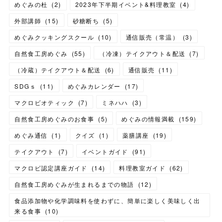
めぐみの杜
(
2
)
2023年下半期イベント&料理教室
(
4
)
外部講師
(
15
)
砂糖断ち
(
5
)
めぐみクッキングスクール
(
10
)
通信販売（常温）
(
3
)
自然食工房めぐみ
(
55
)
（冷凍）テイクアウト＆配送
(
7
)
（冷蔵）テイクアウト＆配送
(
6
)
通信販売
(
11
)
SDGｓ
(
11
)
めぐみカレンダー
(
17
)
マクロビオティック
(
7
)
ミネハハ
(
3
)
自然食工房めぐみのお食事
(
5
)
めぐみの情報満載
(
159
)
めぐみ通信
(
1
)
クイズ
(
1
)
薬膳講座
(
19
)
テイクアウト
(
7
)
イベントガイド
(
91
)
マクロビ認定講座ガイド
(
14
)
料理教室ガイド
(
62
)
自然食工房めぐみが生まれるまでの物語
(
12
)
食品添加物や化学調味料を使わずに、簡単に楽しく美味しく出
来る食事
(
10
)