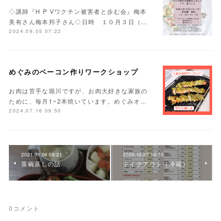
◇講師『H P Vワクチン被害者と歩む会』梅本
美有さん梅本邦子さん◇日時 １０月３日（…
2024.09.05 07:22
めぐみのベーコン作りワークショップ
お肉は苦手な堀川ですが、お肉大好きな家族の
ために、毎月1~2本焼いています。めぐみオ…
2024.07.16 09:50
2021.01.04 09:21
2020.12.27 10:10
茶碗蒸しの話
テイクアウト（冷蔵）
0
コメント