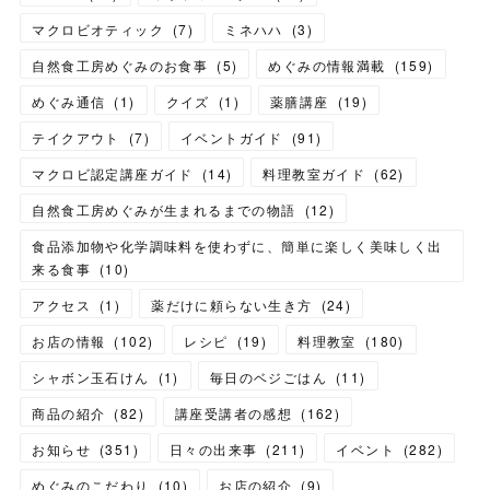
マクロビオティック
(
7
)
ミネハハ
(
3
)
自然食工房めぐみのお食事
(
5
)
めぐみの情報満載
(
159
)
めぐみ通信
(
1
)
クイズ
(
1
)
薬膳講座
(
19
)
テイクアウト
(
7
)
イベントガイド
(
91
)
マクロビ認定講座ガイド
(
14
)
料理教室ガイド
(
62
)
自然食工房めぐみが生まれるまでの物語
(
12
)
食品添加物や化学調味料を使わずに、簡単に楽しく美味しく出
来る食事
(
10
)
アクセス
(
1
)
薬だけに頼らない生き方
(
24
)
お店の情報
(
102
)
レシピ
(
19
)
料理教室
(
180
)
シャボン玉石けん
(
1
)
毎日のベジごはん
(
11
)
商品の紹介
(
82
)
講座受講者の感想
(
162
)
お知らせ
(
351
)
日々の出来事
(
211
)
イベント
(
282
)
めぐみのこだわり
(
10
)
お店の紹介
(
9
)