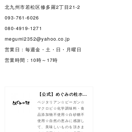
北九州市若松区修多羅2丁目21-2
093-761-6026
080-4919-1271
megumi2352@yahoo.co.jp
営業日：毎週金・土・日・月曜日
営業時間：10時～17時
【公式】めぐみの杜ホームページ(旧自然食工房）
ベジタリアン☆ビーガン☆
マクロビ☆化学調味料・食
品添加物不使用☆白砂糖不
使用☆自然の恵みに感謝し
て、美味しいものを頂きま