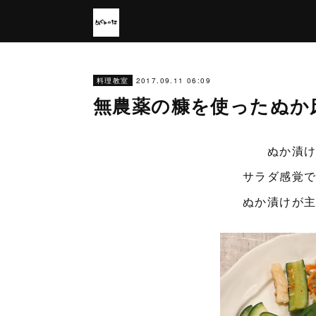
2017.09.11 06:09
料理教室
無農薬の糠を使ったぬか
ぬか漬
サラダ感覚
ぬか漬けが