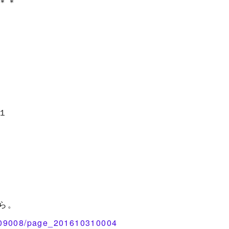
＊＊
２
１
ら。
709008/page_201610310004