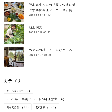
野本弥生さんの『夏を快適に過
ごす菜食料理フルコース』開…
2023.08.08 03:59
池上潤美
2023.07.19 03:32
めぐみの杜ってこんなところ
2023.07.07 09:00
カテゴリ
めぐみの杜
(
2
)
2023年下半期イベント&料理教室
(
4
)
外部講師
(
15
)
砂糖断ち
(
5
)