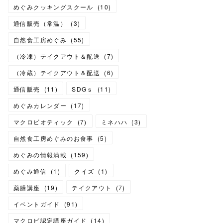
めぐみクッキングスクール
(
10
)
通信販売（常温）
(
3
)
自然食工房めぐみ
(
55
)
（冷凍）テイクアウト＆配送
(
7
)
（冷蔵）テイクアウト＆配送
(
6
)
通信販売
(
11
)
SDGｓ
(
11
)
めぐみカレンダー
(
17
)
マクロビオティック
(
7
)
ミネハハ
(
3
)
自然食工房めぐみのお食事
(
5
)
めぐみの情報満載
(
159
)
めぐみ通信
(
1
)
クイズ
(
1
)
薬膳講座
(
19
)
テイクアウト
(
7
)
イベントガイド
(
91
)
マクロビ認定講座ガイド
(
14
)