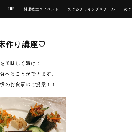
TOP
料理教室＆イベント
めぐみクッキングスクール
めぐ
床作り講座♡
けを美味しく漬けて、
で食べることができます。
主役のお食事のご提案！！