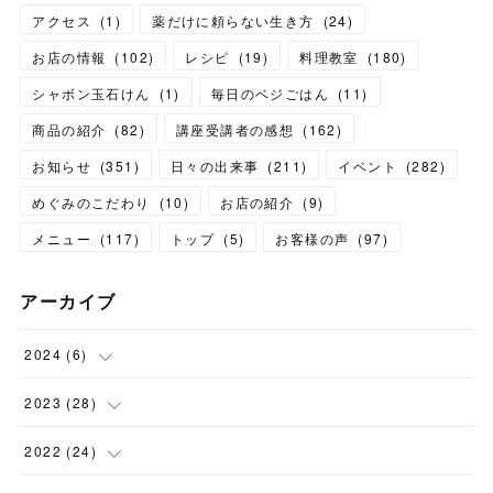
アクセス
(
1
)
薬だけに頼らない生き方
(
24
)
お店の情報
(
102
)
レシピ
(
19
)
料理教室
(
180
)
シャボン玉石けん
(
1
)
毎日のベジごはん
(
11
)
商品の紹介
(
82
)
講座受講者の感想
(
162
)
お知らせ
(
351
)
日々の出来事
(
211
)
イベント
(
282
)
めぐみのこだわり
(
10
)
お店の紹介
(
9
)
メニュー
(
117
)
トップ
(
5
)
お客様の声
(
97
)
アーカイブ
2024
(
6
)
(
1
)
2023
(
28
)
(
1
)
(
2
)
2022
(
24
)