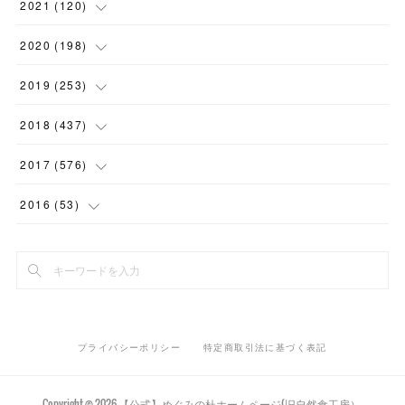
(
1
)
(
1
)
(
5
)
2021
(
120
)
(
1
)
(
1
)
(
2
)
(
12
)
2020
(
198
)
(
1
)
(
2
)
(
2
)
(
3
)
(
12
)
2019
(
253
)
(
1
)
(
5
)
(
1
)
(
1
)
(
11
)
(
14
)
2018
(
437
)
(
10
)
(
1
)
(
9
)
(
12
)
(
27
)
(
23
)
2017
(
576
)
(
4
)
(
1
)
(
10
)
(
22
)
(
22
)
(
24
)
(
44
)
2016
(
53
)
(
1
)
(
4
)
(
15
)
(
14
)
(
33
)
(
35
)
(
45
)
(
33
)
(
2
)
(
3
)
(
19
)
(
17
)
(
32
)
(
14
)
(
44
)
(
20
)
(
1
)
(
13
)
(
14
)
(
20
)
(
30
)
(
35
)
(
4
)
(
14
)
プライバシーポリシー
特定商取引法に基づく表記
(
15
)
(
20
)
(
33
)
(
37
)
(
5
)
(
36
)
(
19
)
(
45
)
(
59
)
Copyright ©
2026
【公式】めぐみの杜ホームページ(旧自然食工房）
.