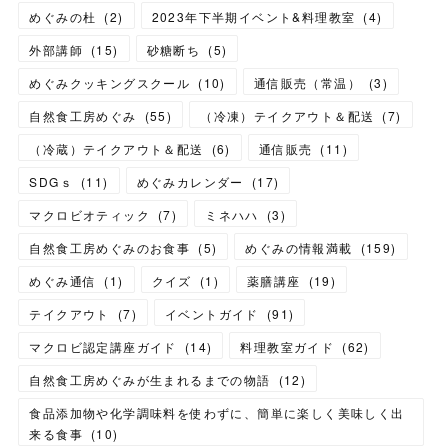
めぐみの杜
(
2
)
2023年下半期イベント&料理教室
(
4
)
外部講師
(
15
)
砂糖断ち
(
5
)
めぐみクッキングスクール
(
10
)
通信販売（常温）
(
3
)
自然食工房めぐみ
(
55
)
（冷凍）テイクアウト＆配送
(
7
)
（冷蔵）テイクアウト＆配送
(
6
)
通信販売
(
11
)
SDGｓ
(
11
)
めぐみカレンダー
(
17
)
マクロビオティック
(
7
)
ミネハハ
(
3
)
自然食工房めぐみのお食事
(
5
)
めぐみの情報満載
(
159
)
めぐみ通信
(
1
)
クイズ
(
1
)
薬膳講座
(
19
)
テイクアウト
(
7
)
イベントガイド
(
91
)
マクロビ認定講座ガイド
(
14
)
料理教室ガイド
(
62
)
自然食工房めぐみが生まれるまでの物語
(
12
)
食品添加物や化学調味料を使わずに、簡単に楽しく美味しく出
来る食事
(
10
)