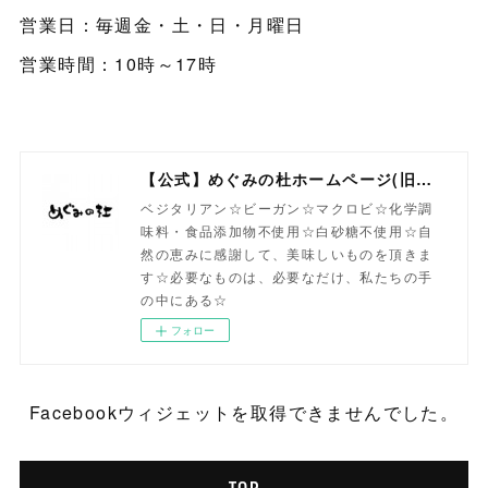
営業日：毎週金・土・日・月曜日
営業時間：10時～17時
【公式】めぐみの杜ホームページ(旧自然食工房）
ベジタリアン☆ビーガン☆マクロビ☆化学調
味料・食品添加物不使用☆白砂糖不使用☆自
然の恵みに感謝して、美味しいものを頂きま
す☆必要なものは、必要なだけ、私たちの手
の中にある☆
フォロー
Facebookウィジェットを取得できませんでした。