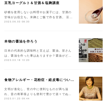
豆乳ヨーグルト＆甘酒＆塩麹講座
砂糖を使用しないお料理やお菓子には、甘酒の
甘味がお役立ち。米麹とご飯で作る甘酒。 豆…
2023.06.03 08:30
本物の醤油を作ろう
日本の代表的な調味料と言えば、醤油。皆さん
は、醤油を作った事はありますか？醤油がど…
2023.03.18 10:20
食物アレルギー・花粉症・経皮毒について学んでみませんか？
文明が進化し、世の中に便利なものが満ち溢
れ、昔の将軍様よりも便利で豊かで楽々でぬ…
2023.01.23 09:44