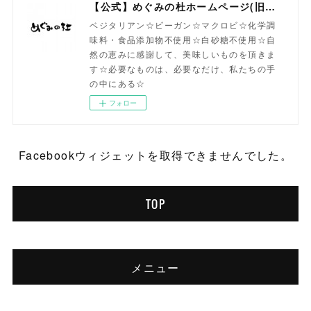
【公式】めぐみの杜ホームページ(旧自然食工房）
ベジタリアン☆ビーガン☆マクロビ☆化学調
味料・食品添加物不使用☆白砂糖不使用☆自
然の恵みに感謝して、美味しいものを頂きま
す☆必要なものは、必要なだけ、私たちの手
の中にある☆
フォロー
Facebookウィジェットを取得できませんでした。
TOP
メニュー