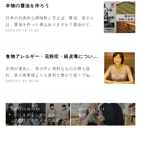
本物の醤油を作ろう
日本の代表的な調味料と言えば、醤油。皆さん
は、醤油を作った事はありますか？醤油がど…
2023.03.18 10:20
食物アレルギー・花粉症・経皮毒について学んでみませんか？
文明が進化し、世の中に便利なものが満ち溢
れ、昔の将軍様よりも便利で豊かで楽々でぬ…
2023.01.23 09:44
2017.11.16 13:43
2017.11.11 12:14
ホリスティックヘルス～
菊芋
マクロビオティック認定
講座