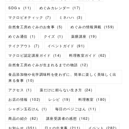
SDGｓ
(
11
)
めぐみカレンダー
(
17
)
マクロビオティック
(
7
)
ミネハハ
(
3
)
自然食工房めぐみのお食事
(
5
)
めぐみの情報満載
(
159
)
めぐみ通信
(
1
)
クイズ
(
1
)
薬膳講座
(
19
)
テイクアウト
(
7
)
イベントガイド
(
91
)
マクロビ認定講座ガイド
(
14
)
料理教室ガイド
(
62
)
自然食工房めぐみが生まれるまでの物語
(
12
)
食品添加物や化学調味料を使わずに、簡単に楽しく美味しく出
来る食事
(
10
)
アクセス
(
1
)
薬だけに頼らない生き方
(
24
)
お店の情報
(
102
)
レシピ
(
19
)
料理教室
(
180
)
シャボン玉石けん
(
1
)
毎日のベジごはん
(
11
)
商品の紹介
(
82
)
講座受講者の感想
(
162
)
お知らせ
(
351
)
日々の出来事
(
211
)
イベント
(
282
)