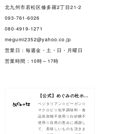
北九州市若松区修多羅2丁目21-2
093-761-6026
080-4919-1271
megumi2352@yahoo.co.jp
営業日：毎週金・土・日・月曜日
営業時間：10時～17時
【公式】めぐみの杜ホームページ(旧自然食工房）
ベジタリアン☆ビーガン☆
マクロビ☆化学調味料・食
品添加物不使用☆白砂糖不
使用☆自然の恵みに感謝し
て、美味しいものを頂きま