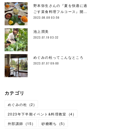
野本弥生さんの『夏を快適に過
ごす菜食料理フルコース』開…
2023.08.08 03:59
池上潤美
2023.07.19 03:32
めぐみの杜ってこんなところ
2023.07.07 09:00
カテゴリ
めぐみの杜
(
2
)
2023年下半期イベント&料理教室
(
4
)
外部講師
(
15
)
砂糖断ち
(
5
)