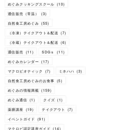
めぐみクッキングスクール
(
10
)
通信販売（常温）
(
3
)
自然食工房めぐみ
(
55
)
（冷凍）テイクアウト＆配送
(
7
)
（冷蔵）テイクアウト＆配送
(
6
)
通信販売
(
11
)
SDGｓ
(
11
)
めぐみカレンダー
(
17
)
マクロビオティック
(
7
)
ミネハハ
(
3
)
自然食工房めぐみのお食事
(
5
)
めぐみの情報満載
(
159
)
めぐみ通信
(
1
)
クイズ
(
1
)
薬膳講座
(
19
)
テイクアウト
(
7
)
イベントガイド
(
91
)
マクロビ認定講座ガイド
(
14
)