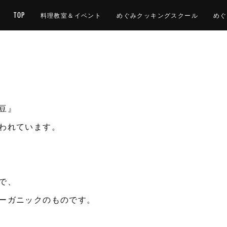
TOP
料理教室＆イベント
めぐみクッキングスクール
めぐ
豆』
われています。
で、
ーガニックのものです。