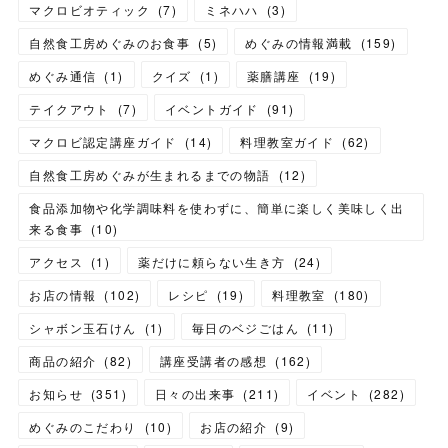
マクロビオティック
(
7
)
ミネハハ
(
3
)
自然食工房めぐみのお食事
(
5
)
めぐみの情報満載
(
159
)
めぐみ通信
(
1
)
クイズ
(
1
)
薬膳講座
(
19
)
テイクアウト
(
7
)
イベントガイド
(
91
)
マクロビ認定講座ガイド
(
14
)
料理教室ガイド
(
62
)
自然食工房めぐみが生まれるまでの物語
(
12
)
食品添加物や化学調味料を使わずに、簡単に楽しく美味しく出
来る食事
(
10
)
アクセス
(
1
)
薬だけに頼らない生き方
(
24
)
お店の情報
(
102
)
レシピ
(
19
)
料理教室
(
180
)
シャボン玉石けん
(
1
)
毎日のベジごはん
(
11
)
商品の紹介
(
82
)
講座受講者の感想
(
162
)
お知らせ
(
351
)
日々の出来事
(
211
)
イベント
(
282
)
めぐみのこだわり
(
10
)
お店の紹介
(
9
)