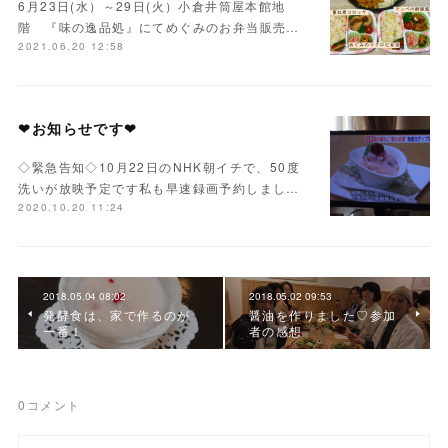
6月23日(水）～29日(火）小倉井筒屋本館地
階 『味の逸品処』にてめぐみのお弁当販売…
2021.06.20 12:58
❤お知らせです❤
◇緊急告知◇10月22日のNHK朝イチで、50度
洗いが放映予定です私も早速録画予約しまし…
2020.10.20 11:24
2018.05.04 08:02
2018.05.02 09:53
発酵食は、家で作るのが
醤油を作りました♡参加
一番！
者の感想
0
コメント