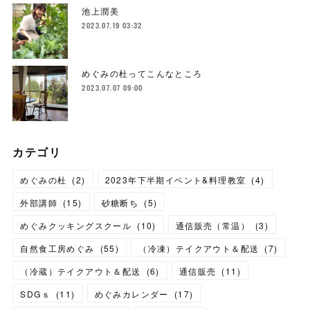
池上潤美
2023.07.19 03:32
めぐみの杜ってこんなところ
2023.07.07 09:00
カテゴリ
めぐみの杜
(
2
)
2023年下半期イベント&料理教室
(
4
)
外部講師
(
15
)
砂糖断ち
(
5
)
めぐみクッキングスクール
(
10
)
通信販売（常温）
(
3
)
自然食工房めぐみ
(
55
)
（冷凍）テイクアウト＆配送
(
7
)
（冷蔵）テイクアウト＆配送
(
6
)
通信販売
(
11
)
SDGｓ
(
11
)
めぐみカレンダー
(
17
)