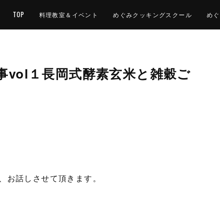
TOP
料理教室＆イベント
めぐみクッキングスクール
めぐ
vol１長岡式酵素玄米と雑穀ご
、お話しさせて頂きます。