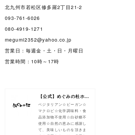
北九州市若松区修多羅2丁目21-2
093-761-6026
080-4919-1271
megumi2352@yahoo.co.jp
営業日：毎週金・土・日・月曜日
営業時間：10時～17時
【公式】めぐみの杜ホームページ(旧自然食工房）
ベジタリアン☆ビーガン☆
マクロビ☆化学調味料・食
品添加物不使用☆白砂糖不
使用☆自然の恵みに感謝し
て、美味しいものを頂きま