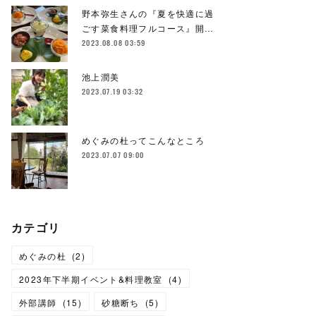
野本弥生さんの『夏を快適に過
ごす菜食料理フルコース』開…
2023.08.08 03:59
池上潤美
2023.07.19 03:32
めぐみの杜ってこんなところ
2023.07.07 09:00
カテゴリ
めぐみの杜
(
2
)
2023年下半期イベント&料理教室
(
4
)
外部講師
(
15
)
砂糖断ち
(
5
)