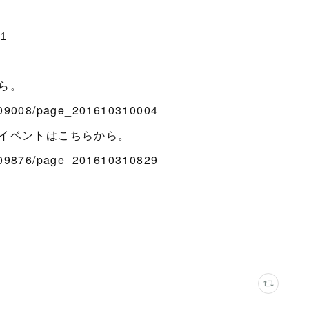
２
１
ら。
709008/page_201610310004
イベントはこちらから。
709876/page_201610310829