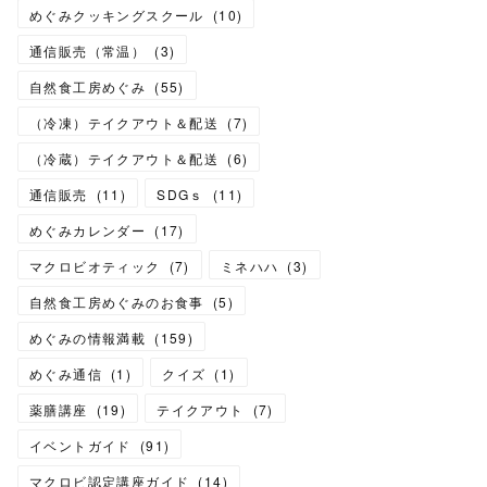
めぐみクッキングスクール
(
10
)
通信販売（常温）
(
3
)
自然食工房めぐみ
(
55
)
（冷凍）テイクアウト＆配送
(
7
)
（冷蔵）テイクアウト＆配送
(
6
)
通信販売
(
11
)
SDGｓ
(
11
)
めぐみカレンダー
(
17
)
マクロビオティック
(
7
)
ミネハハ
(
3
)
自然食工房めぐみのお食事
(
5
)
めぐみの情報満載
(
159
)
めぐみ通信
(
1
)
クイズ
(
1
)
薬膳講座
(
19
)
テイクアウト
(
7
)
イベントガイド
(
91
)
マクロビ認定講座ガイド
(
14
)