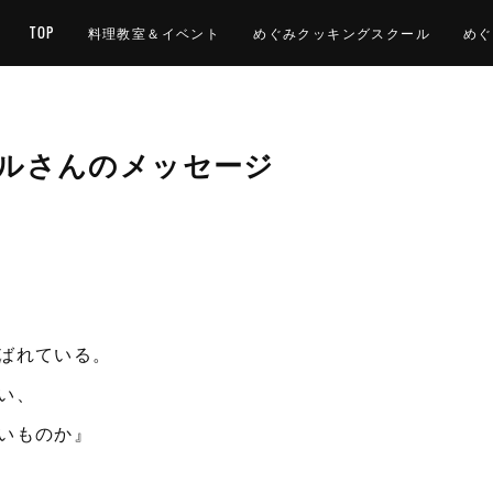
TOP
料理教室＆イベント
めぐみクッキングスクール
めぐ
コルさんのメッセージ
ばれている。
い、
いものか』