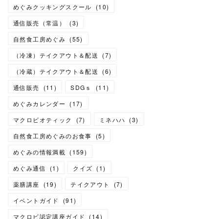
めぐみクッキングスクール
(
10
)
通信販売（常温）
(
3
)
自然食工房めぐみ
(
55
)
（冷凍）テイクアウト＆配送
(
7
)
（冷蔵）テイクアウト＆配送
(
6
)
通信販売
(
11
)
SDGｓ
(
11
)
めぐみカレンダー
(
17
)
マクロビオティック
(
7
)
ミネハハ
(
3
)
自然食工房めぐみのお食事
(
5
)
めぐみの情報満載
(
159
)
めぐみ通信
(
1
)
クイズ
(
1
)
薬膳講座
(
19
)
テイクアウト
(
7
)
イベントガイド
(
91
)
マクロビ認定講座ガイド
(
14
)