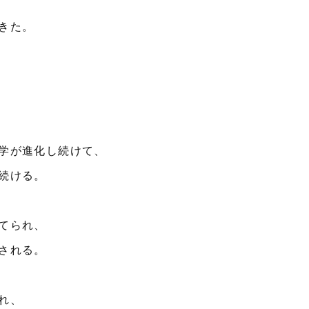
きた。
学が進化し続けて、
続ける。
てられ、
される。
れ、