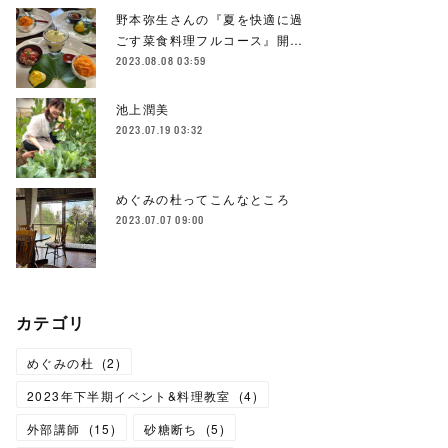
野本弥生さんの『夏を快適に過
ごす菜食料理フルコース』開…
2023.08.08 03:59
池上潤美
2023.07.19 03:32
めぐみの杜ってこんなところ
2023.07.07 09:00
カテゴリ
めぐみの杜
(
2
)
2023年下半期イベント&料理教室
(
4
)
外部講師
(
15
)
砂糖断ち
(
5
)