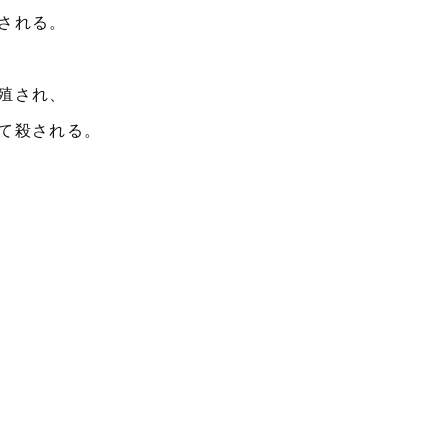
される。
殖され、
て殺される。