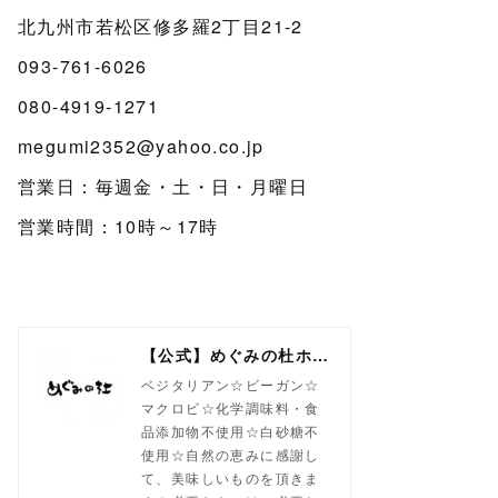
北九州市若松区修多羅2丁目21-2
093-761-6026
080-4919-1271
megumi2352@yahoo.co.jp
営業日：毎週金・土・日・月曜日
営業時間：10時～17時
【公式】めぐみの杜ホームページ(旧自然食工房）
ベジタリアン☆ビーガン☆
マクロビ☆化学調味料・食
品添加物不使用☆白砂糖不
使用☆自然の恵みに感謝し
て、美味しいものを頂きま